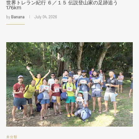
世界トレラン紀行 ６／１５ 伝説登山家の足跡追う
176km
by
Banana
July 04, 2026
未分類