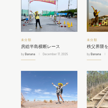
未分類
未分類
房総半島横断レース
秩父界隈
by
Banana
December 17, 2025
by
Banana