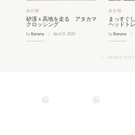
未分類
未分類
砂漠ｘ高地を走る アタカマ
まっすぐ
クロッシング
ヘッドト
by
Banana
April 21, 2025
by
Banana
NEWER POST