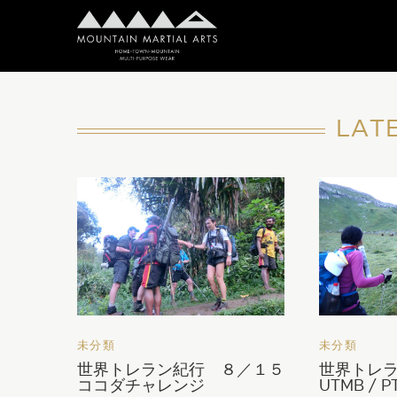
LAT
未分類
未分類
世界トレラン紀行 ８／１５
世界トレラ
ココダチャレンジ
UTMB / P