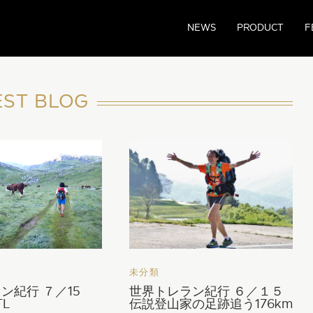
NEWS
PRODUCT
F
EST BLOG
未分類
ン紀行 ７／15
世界トレラン紀行 ６／１５
TL
伝説登山家の足跡追う176km