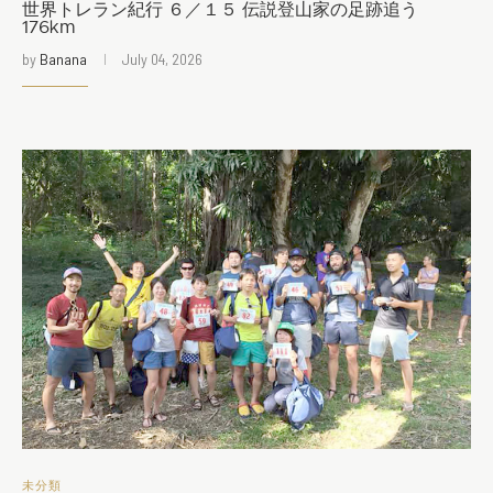
世界トレラン紀行 ６／１５ 伝説登山家の足跡追う
176km
by
Banana
July 04, 2026
未分類