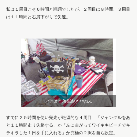
私は１周目こそ６時間と順調でしたが、２周目は８時間、３周目
は１１時間と右肩下がりで失速。
どこまで海賊好きやねん
すでに２５時間を使い完走が絶望的な４周目、「ジャングルをあ
と１１時間走り失格する」か「左に曲がってワイキキビーチでキ
ラキラした１日を手に入れる」か究極の２択を自ら設定。