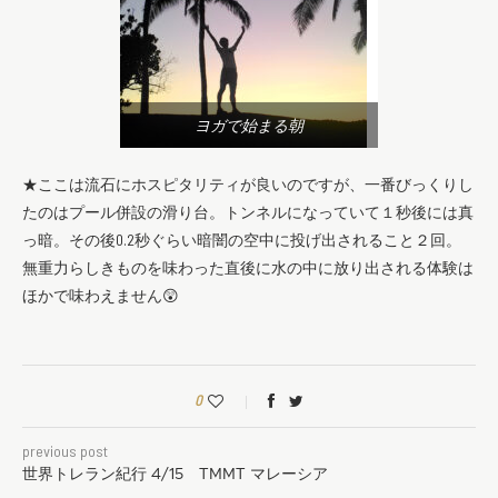
ヨガで始まる朝
★ここは流石にホスピタリティが良いのですが、一番びっくりし
たのはプール併設の滑り台。トンネルになっていて１秒後には真
っ暗。その後0.2秒ぐらい暗闇の空中に投げ出されること２回。
無重力らしきものを味わった直後に水の中に放り出される体験は
ほかで味わえません😲
0
previous post
世界トレラン紀行 4/15 TMMT マレーシア