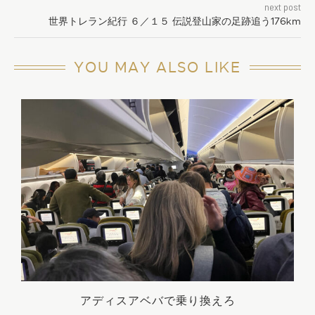
next post
世界トレラン紀行 ６／１５ 伝説登山家の足跡追う176km
YOU MAY ALSO LIKE
う
アディスアベバで乗り換えろ