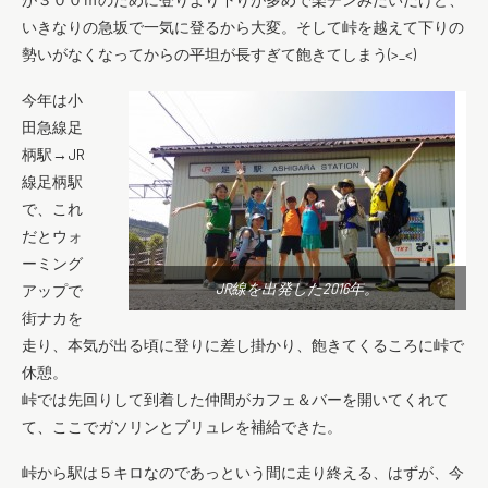
いきなりの急坂で一気に登るから大変。そして峠を越えて下りの
勢いがなくなってからの平坦が長すぎて飽きてしまう(>_<)
今年は小
田急線足
柄駅→JR
線足柄駅
で、これ
だとウォ
ーミング
JR線を出発した2016年。
アップで
街ナカを
走り、本気が出る頃に登りに差し掛かり、飽きてくるころに峠で
休憩。
峠では先回りして到着した仲間がカフェ＆バーを開いてくれて
て、ここでガソリンとブリュレを補給できた。
峠から駅は５キロなのであっという間に走り終える、はずが、今