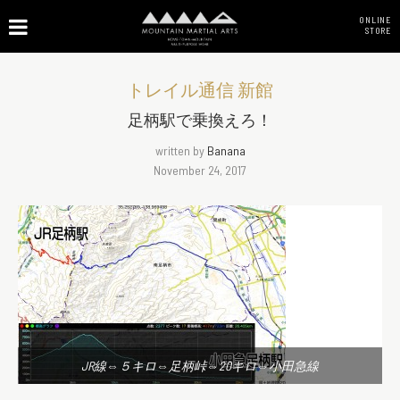
ONLINE
STORE
トレイル通信 新館
足柄駅で乗換えろ！
written by
Banana
November 24, 2017
JR線⇔５キロ⇔足柄峠⇔20キロ⇔小田急線