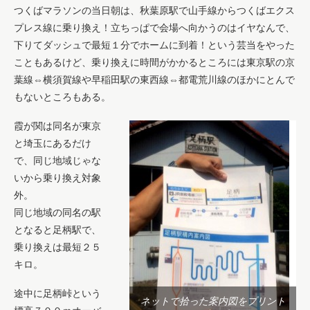
つくばマラソンの当日朝は、秋葉原駅で山手線からつくばエクス
プレス線に乗り換え！立ちっぱで会場へ向かうのはイヤなんで、
下りてダッシュで最短１分でホームに到着！という芸当をやった
こともあるけど、乗り換えに時間がかかるところには東京駅の京
葉線⇔横須賀線や早稲田駅の東西線⇔都電荒川線のほかにとんで
もないところもある。
霞が関は同名が東京
と埼玉にあるだけ
で、同じ地域じゃな
いから乗り換え対象
外。
同じ地域の同名の駅
となると足柄駅で、
乗り換えは最短２５
キロ。
途中に足柄峠という
ネットで拾った案内図をプリント