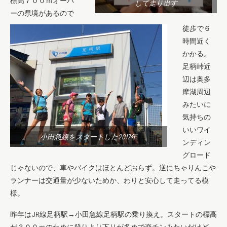
標高７００ｍオーバ
して走り出す
ーの県境があるので
徒歩で６
時間近く
かかる。
足柄峠近
辺は奥多
摩湖周辺
みたいに
気持ちの
いいワイ
小田急線をスタートした2017年
ンディン
グロード
じゃないので、車やバイクはほとんどおらず。逆にちゃりんこや
ランナーは交通量が少ないためか、わりと安心して走ってる模
様。
昨年はJR線足柄駅→小田急線足柄駅の乗り換え。スタートの標高
が３００ｍのために登りより下りが多めで楽チンみたいだけど、