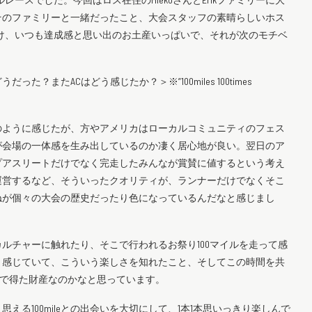
そのファミリーと一緒だったこと、大会スタッフの素晴らしいホス
だけ、いつも達成感と思い出のお土産いっぱいで、それが次のモチベ
またACはどう感じたか？＞※”100miles 100times
のように感じたが、方やアメリカはローカルコミュニティのフェス
が会場の一体感を生み出しているのか凄く居心地が良い。翌日のア
プアスリートだけでなく完走したみんなが賞賛に値するという考え
運営するなど、そういったクオリティが、ランナーだけでなくそこ
ねが個々の大会の歴史だったり色になっているんだなと感じまし
ルチャーに触れたり、そこで行われるお祭り100マイルを走って感
と感じていて、こういう楽しさを知れたこと、そしてこの時間を共
RIPで得た財産なのかなと思っています。
る100mileとの出会いを大切にして、1本1本思いっきり楽しんで