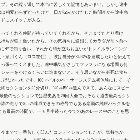
ップ。その繰り返しで本当に苦しくて記憶もあいまい。しかし途中
いのは相変わらずだったけど、日が沈みかけだした時間帯から途中急
ードにスイッチが入る。
入ってくれる仲間が待っていてくれるから。そこまでたどり着け
気持ちが強く働いたから、その気持ちに連鎖してカラダが前へ前へ
前にNYで知り合い、それから時が立ちお互いがトレイルランニング
・須川くん（ロス在住）。彼は自分がSUB24を達成したいと伝えて
引っ張ってくれました。途中眠気がさしてフラフラになる場面も何
ッシャーをかけるくらいに進まないと。そう思いながら必死に食ら
成し得なかったです。100マイルのペーサーシステム初体験にして、そ
セクションを40分切り。140㎞150㎞進んできて、あんなにスピー
H。最後のセクションでは歴史ある29回大会でおそらく過去最高セクシ
涛の走りでSub24達成できその称号でもある念願の純銀バックルを
しても最高の時間で、一ヵ月半経った今でのあのレース中のことを思
、今までで一番苦しく凹んだコンディションでしたが、気持ちが
ースでした。今回はロス在住のMiekoさんとErikファミリーに大