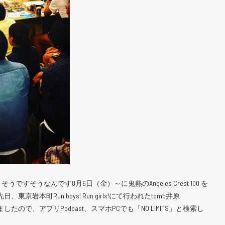
うなんです8月6日（金）～に鬼熱のAngeles Crest 100 を
本町Run boys! Run girls!にて行われたtomo井原
話してきましたので、アプリPodcast、スマホPCでも「NO LIMITS」と検索し