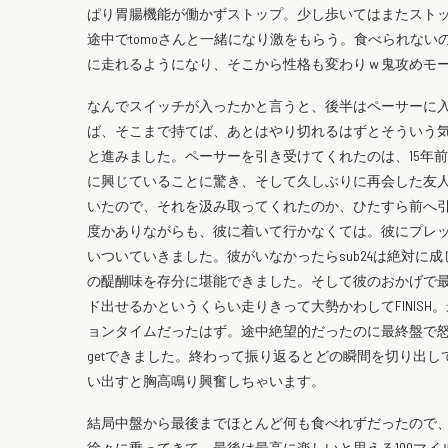
ぱり胃腸機能が働かずストップ。少し歩いてはまたスト
途中でtomoさんと一緒になり激をもらう。食べられな
に走れるようになり、そこから性格も変わりｗ鬼攻めモ
なんでスイッチが入ったかと言うと、後半はペーサーに
ば、そこまで持てば、あとはやり切れるはずとそういう
と進みました。ペーサーを引き受けてくれたのは、15年
に興じていることに驚き、そして久しぶりに再会した友人
いたので、それを汲み取ってくれたのか、ひたすら前へ
度かありながらも、彼に着いて行かなくては。彼にプレ
いついていきました。彼がいなかったらsub24は絶対に
の醍醐味を存分に堪能できました。そして彼のおかげで最終
ド出せるかというくらい走りきって大勢かわしてFINIS
ョンタイムだったはず。途中絶望的だったのに最終盤で怒
getできました。終わって振り返るとどの瞬間を切り出
い出すと胸高鳴り興奮しちゃいます。
結局中盤から最後までほとんど何も食べれずだったので
徐々に乗ってきて、最後は最高に楽しいと思える100マイルレ