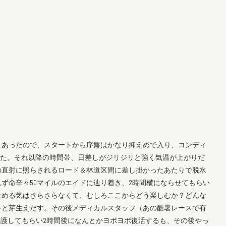
こあったので、スタートから序盤はかなり抑えめで入り、コンディ
わせた。それ以降の時間帯、日差しがジリジリと強く気温が上がりだ
の直射に照らされるロード＆林道区間に差し掛かったあたりで脱水
ず命辛々50マイルのエイドに辿り着き、2時間横にならせてもらい
止める気はさらさらなくて、むしろここからどう楽しむか？どんな
キと芽生えだす。その後メディカルスタッフ（あの酷暑レースで有
護してもらい2時間後になんとかヨボヨボ復活するも、その後やっ