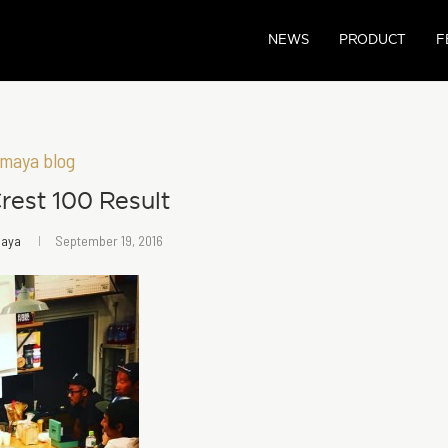
NEWS
PRODUCT
F
maya blog
rest 100 Result
maya
September 19, 2016