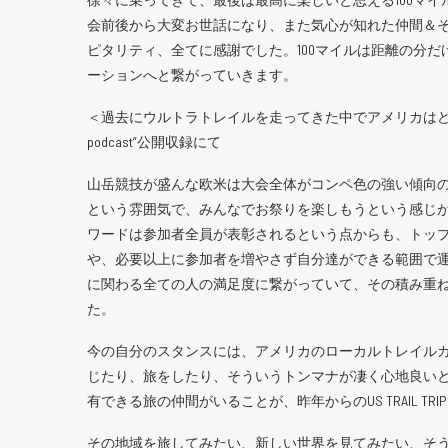
会前後から大変お世話になり、また気心が知れた仲間＆
ピタリティ、全てに感謝でした。100マイルは距離の分
ーションへと繋がっていきます。
＜過去にウルトラトレイルを走ってきた中でアメリカはどうだった？
podcast”公開収録にて
山岳競技が盛んな欧米は大会全体がコンペ色の強い傾向
という雰囲気で、みんなでお祭りを楽しもうという感じ
ワードは参加者全員が表彰されるという点からも、トッ
や、必要以上に参加者を増やさず自分達ができる範囲で
に関わる全ての人の満足度に繋がっていて、その積み重
た。
今の自分のスタンスには、アメリカのローカルトレイルカ
じたり、旅をしたり、そういうトンマナが凄く心地良い
有できる旅の仲間がいることが、昨年からのUS TRAIL T
その地域を旅してみたい、新しい世界を見てみたい、そう思え