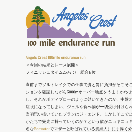
Angels Crest 100mile endurance run
＜今回の結果とレース展開＞
フィニッシュタイム23:49:37 総合17位
直前までソルトレイクでの仕事で脚と胃に負担がそこそ
ションを確認しながら3000mオーバー地点をうまくか
し、それがボディブローのように効いてきたのか、中盤
症状になってしまい、ジェルや食べ物が一切受け付けられ
当初思い描いていたプランはジ・エンド。しかしそこで
かたちで完走に持っていくのか？という欲がニョキニョ
名な
Badwater
でマザーと呼ばれている貴婦人）に手厚く介