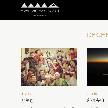
DECE
未分類
未分類
ど笑む
所信表明
by
Koji Yamaya
December 31, 2012
by
Koji Yamaya