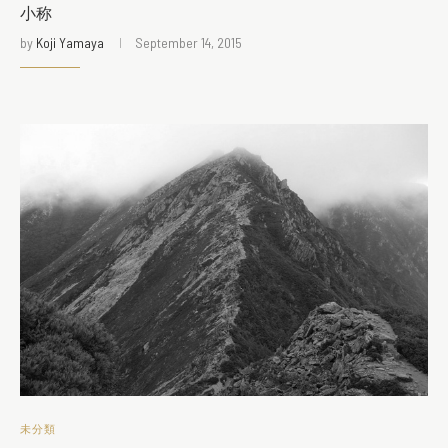
小称
by
Koji Yamaya
September 14, 2015
未分類