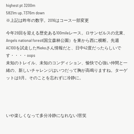
highest pt 3200m
5821m up, 7376m down
※上記は昨年の数字。2016はコース一部変更
今年29回を迎える歴史ある100mileレース。ロサンゼルスの北東、
Angels national forest(国立森林公園）を東から西に横断。先週
AC100を試走したMiekoさん情報だと、日中42度だったらしいで
す・・・・oops
未知のトレイル、未知のコンディション、愉快で心強い仲間と一
緒の、新しいチャレンジはいつだって胸が高鳴りますね。ターゲ
ットは9月。そのことを忘れずに冷静に。
いや楽しくなって多分冷静になれない)苦笑