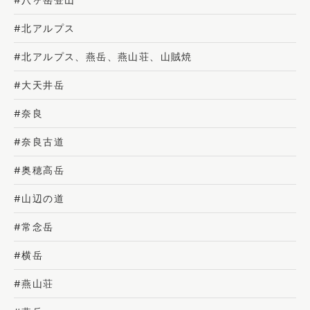
#八ヶ岳登山
#北アルプス
#北アルプス、燕岳、燕山荘、山賊焼
#大天井岳
#奈良
#奈良古道
#奥穂高岳
#山辺の道
#常念岳
#横岳
#燕山荘