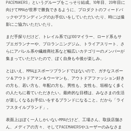
PACEMAKERS」というグループをこっそり結成。10年目、20年目に
向けてMMAが世界で勝負できるように、プロダクトのフィードバ
ックやブランディングのお手伝いをしていただいたり、時には撮
影にご協力いただいたり。
まだ手探りだけど、トレイル系では100マイラー、ロード系もサ
ブエガランナーや、プロランニングジム、トライアスリート、さ
らにアパレル系や繊維商社系など幅広いカテゴリーのメンバーが
集まっていただいたので、ぼく自身も今後が楽しみ。
とはいえ、MMAはスポーツブランドではないので、ガチなスポー
ツ＆アウトドアマン＆ウーマンも、アウトドアファッション好き
の方も、若い方も、年配の方も、男性も、女性も、垣根なく多く
の人たちに着ていただきたい。最終的な目標は、みなさまの生活
が楽しくなるお手伝いをするブランドになること。だから「ライ
フスタイルブランド」。
表面上はぼく一人しかいないMMAだけど、工場さん、取扱店舗さ
ん、メディアの方々、そしてPACEMAKERSやユーザーのみなさま