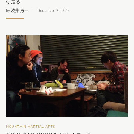
朝走る
by
渋井 勇一
December 28, 2012
MOUNTAIN MARTIAL ARTS