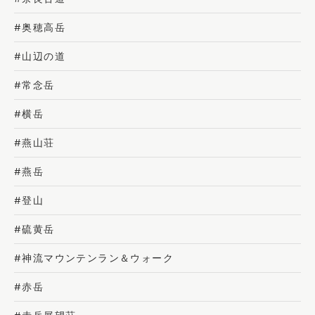
#奥穂高岳
#山辺の道
#常念岳
#横岳
#燕山荘
#燕岳
#登山
#硫黄岳
#神流マウンテンラン＆ウォーク
#赤岳