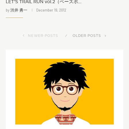
LET’S TRAIL RUN vol.2（ベースボ...
by
渋井 勇一
December 19, 2012
NEWER POSTS
OLDER POSTS