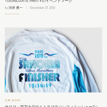
T(R)AILGATE PARTYのイベントマーク
by
渋井 勇一
December 27, 2012
仕事 WORK