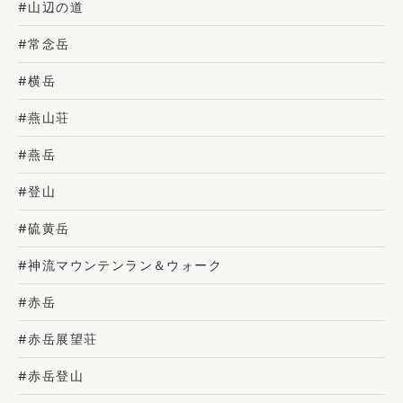
#山辺の道
#常念岳
#横岳
#燕山荘
#燕岳
#登山
#硫黄岳
#神流マウンテンラン＆ウォーク
#赤岳
#赤岳展望荘
#赤岳登山