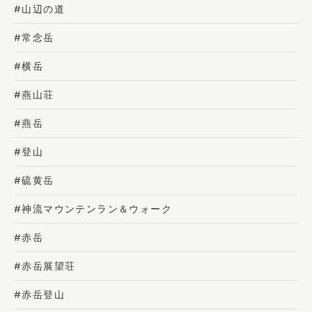
#山辺の道
#常念岳
#横岳
#燕山荘
#燕岳
#登山
#硫黄岳
#神流マウンテンラン＆ウォーク
#赤岳
#赤岳展望荘
#赤岳登山