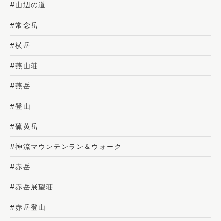
#山辺の道
#常念岳
#横岳
#燕山荘
#燕岳
#登山
#硫黄岳
#神流マウンテンラン＆ウォーク
#赤岳
#赤岳展望荘
#赤岳登山