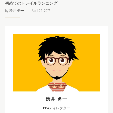
初めてのトレイルランニング
by
渋井 勇一
April 02, 2017
渋井 勇一
MMAディレクター