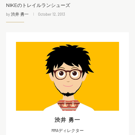
NIKEのトレイルランシューズ
by
渋井 勇一
October 12, 2013
渋井 勇一
MMAディレクター