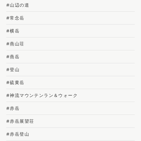
#山辺の道
#常念岳
#横岳
#燕山荘
#燕岳
#登山
#硫黄岳
#神流マウンテンラン＆ウォーク
#赤岳
#赤岳展望荘
#赤岳登山