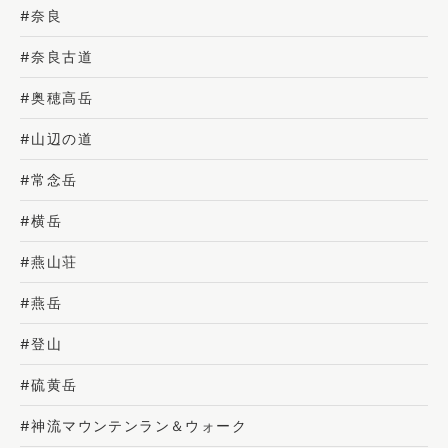
#奈良
#奈良古道
#奥穂高岳
#山辺の道
#常念岳
#横岳
#燕山荘
#燕岳
#登山
#硫黄岳
#神流マウンテンラン＆ウォーク