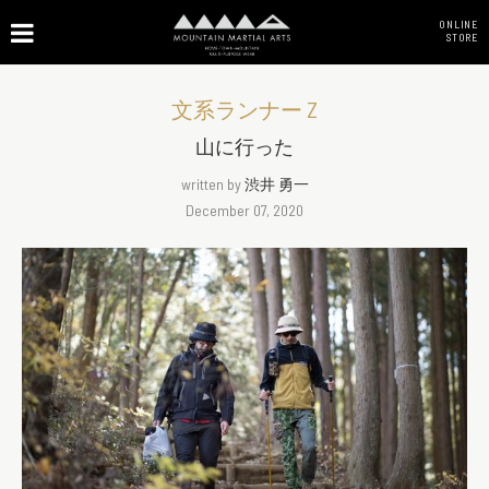
ONLINE
STORE
文系ランナー Z
山に行った
written by
渋井 勇一
December 07, 2020