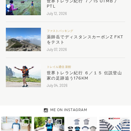
世界トレラン紀行 ７／15 UTMB /
PTL
July 12, 2026
ファストパッキング
薬師岳でディスタンスカーボンZ FKT
をテスト
July 07, 2026
トレイル通信 新館
世界トレラン紀行 ６／１５ 伝説登山
家の足跡追う176KM
July 04, 2026
ME ON INSTAGRAM