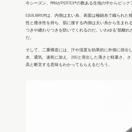
今シーズン、MMAがPERTEX®の数ある生地の中からピックア
EQUILIBRIUMは、内側は太い糸、表面は極細糸で織
性と撥水性を持ち、肌に接する内側は太い糸から生まれ
つきや纏わりつきを防いでくれるのだ。いわゆる“肌離れ
だ。
そして、二重構造には、汗や湿度を効果的に外側に排出
水、通気、速乾に加え、20Dと突出した薄さと軽量さ。
高と断言する意味もわかってもらえるだろう。