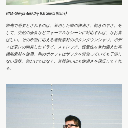
MMA×Shinya Aoki Dry B.D Shirts (Men’s)
旅先で必要とされるのは、着用した際の快適さ、乾きの早さ。そ
して、突然の会食などフォーマルなシーンに対応すれば、なお喜
ばしい。その希望に応える速乾素材のボタンダウンシャツ。ボデ
ィは東レの開発したドライ、ストレッチ、軽量性を兼ね備えた高
機能素材を使用。胸のポケットはザックを背負っていても干渉し
ない形状。旅だけではなく、普段使いにも快適さを保証してくれ
る。