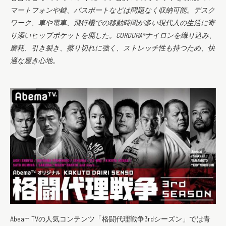
マートフォンや鍵、パスポートなどは問題なく収納可能。デスク
ワーク、車や電車、飛行機での移動時間が多い現代人の生活に寄
り添いヒップポケットを廃した。CORDURA®︎ナイロンを織り込み、
磨耗、引き裂き、擦り切れに強く、ストレッチ性も持つため、快
適な履き心地。
Abeam TVの人気コンテンツ「格闘代理戦争3rdシーズン」では青