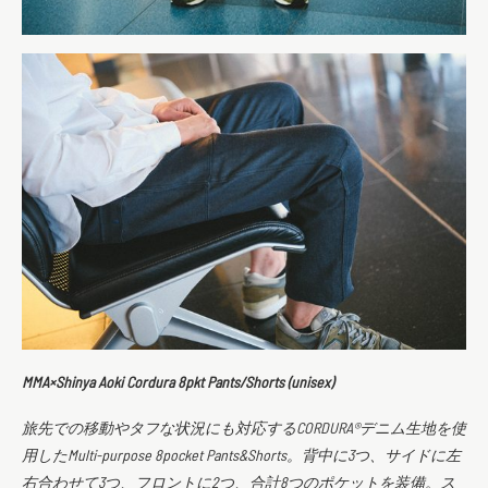
MMA×Shinya Aoki Cordura 8pkt Pants/Shorts (unisex)
旅先での移動やタフな状況にも対応するCORDURA®︎デニム生地を使
用したMulti-purpose 8pocket Pants&Shorts。背中に3つ、サイドに左
右合わせて3つ、フロントに2つ、合計8つのポケットを装備。ス