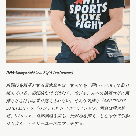
MMA×Shinya Aoki love Fight Tee (unisex)
格闘技を職業とする青木真也は、すべてを「闘い」と考えて取り
組んでいる。格闘技だけではなく、他ジャンルへの挑戦はその気
持ちがなければ乗り越えられない。そんな気持ち「ANTI SPORTS
LOVE FIGHT」をプリントしたメッセージTシャツ。素材は吸水速
乾、UVカット、遮熱機能を持ち、光沢感を抑え、しなやかで肌触
りもよく、デイリーユースにマッチする。