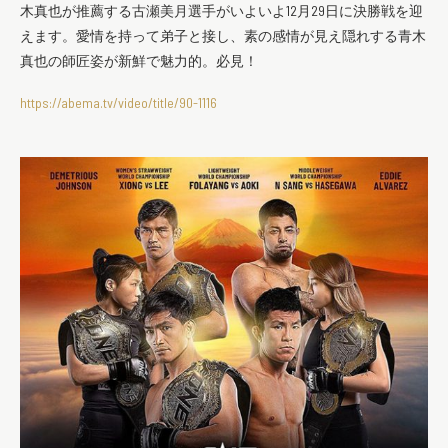
木真也が推薦する古瀬美月選手がいよいよ12月29日に決勝戦を迎
えます。愛情を持って弟子と接し、素の感情が見え隠れする青木
真也の師匠姿が新鮮で魅力的。必見！
https://abema.tv/video/title/90-1116