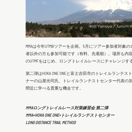
MMAは今年UTMBツアーを企画。5月にツアー参加者対
者以外の方も参加可能です（有料、先着順）。場所も内容も
のUTMFをはじめ、ロングトレイルレースにチャレンジ
第二弾はHOKA ONE ONEと富士吉田市のトレイルランテスト
ナーの山屋光司氏、トレイルランテストセンター代表の
間近に学べる貴重な機会です。
MMAロングトレイルレース対策練習会 第二弾
MMA×HOKA ONE ONE×トレイルランテストセンター
LONG DISTANCE TRAIL METHOD