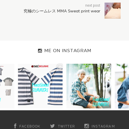
next post
究極のシームレス MMA Sweat print wear
ME ON INSTAGRAM
FACEBOOK
TWITTER
INSTAGRAM