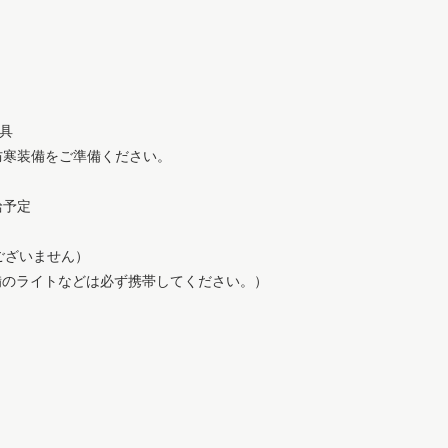
雨具
防寒装備をご準備ください。
給予定
ございません）
予備のライトなどは必ず携帯してください。）