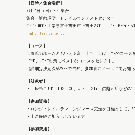
【日時／集合場所】
5月24日（日）8:30集合
集合・解散場所：トレイルランテストセンター
〒403-0005 山梨県富士吉田市上吉田2310 TEL: 080-6544-6150
trailrun-test-center.com
【コース】
加藤氏のホームともいえる富士山もしくはUTMFのコース
UTMB、UTMF対策にベストなコースをセレクト。
（詳細は決定次第WEBで告知、参加者にメールにてお知
【対象者】
・2015年にUTMB, TDS, CCC、UTMF、STY、信越
【参加資格】
・ロングトレイルランニングレース完走を目標として、5
・山岳保険に加入ししている方
【参加費用】