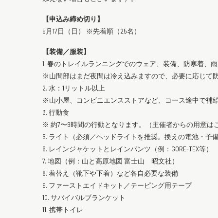
【申込み締め切り】
5月17日（日） ※先着順（25名）
【装備／服装】
1. 春のトレイルランニングでのウェア、装備、防寒着、
※山間部はまだ夜間は冷え込みますので、必要に応じて
2. 水：1リットル以上
※山小屋、コンビニエンスストアなど、コース途中で補
3. 行動食
※ 約7〜9時間の行動となります。（主催者からの用意は
5. ライト（必須／ヘッドライトを推奨。換えの電池・
6. レインジャケットとレインパンツ（例：GORE-TEX等）
7. 地図（例：山と高原地図 富士山 昭文社）
8. 着替え（靴下や下着）など各自必要な装備
9. ファーストエイドキット／テーピング用テープ
10. サバイバルブランケット
11. 携帯トイレ