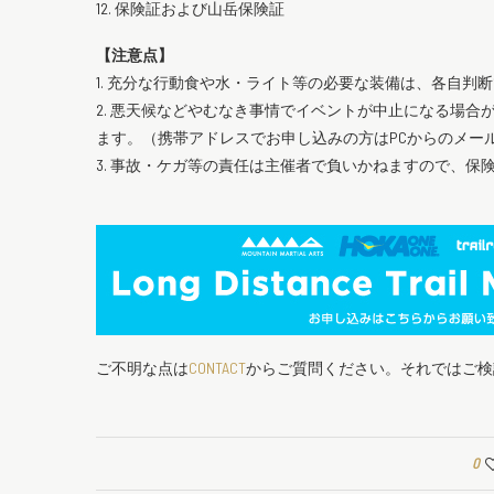
12. 保険証および山岳保険証
【注意点】
1. 充分な行動食や水・ライト等の必要な装備は、各自判
2. 悪天候などやむなき事情でイベントが中止になる場合
ます。（携帯アドレスでお申し込みの方はPCからのメー
3. 事故・ケガ等の責任は主催者で負いかねますので、保
ご不明な点は
CONTACT
からご質問ください。それではご検
0