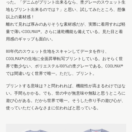
った。「デニムがプリント出来るなら、杢グレーのスウェット生
地もプリント出来るのでは？」と思い、試してみたところ、想像
以上の素材感！
離れて見れば厚みのありそうな素材感だが、実際に着用すれば軽
量で薄いCOOLMAX®。さらに速乾機能も備えている。見た目と着
用感のギャップも面白い。
80年代のスウェット生地をスキャンしてデータを作り、
COOLMAX®の生地に全面昇華転写プリントしている。おそらく世
界で数少ない、ポリエステル100%の杢グレーである。COOLMAX®
では間違いなく世界で唯一。ただし、プリント。
プリントする意味は？と問われれば、機能性が高まるわけではな
い。手間もかかる。でも、世の中が無意味や無駄と思うところに
遊び心がある。だから世界で唯一。そうした作り手の遊び心が、
使っていただくみなさまに伝わればと思っている。