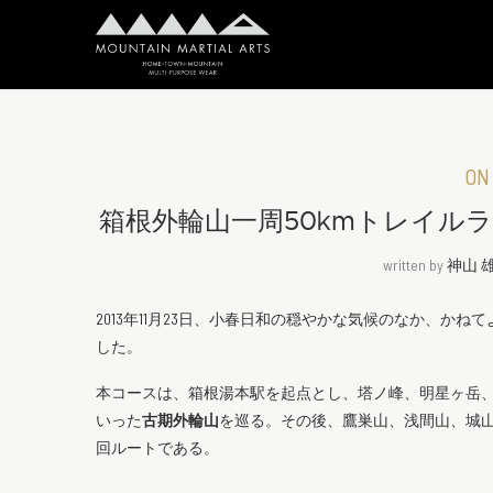
ON
箱根外輪山一周50kmトレイル
written by
神山 
2013年11月23日、小春日和の穏やかな気候のなか、か
した。
本コースは、箱根湯本駅を起点とし、塔ノ峰、明星ヶ岳
いった
古期外輪山
を巡る。その後、鷹巣山、浅間山、城
回ルートである。