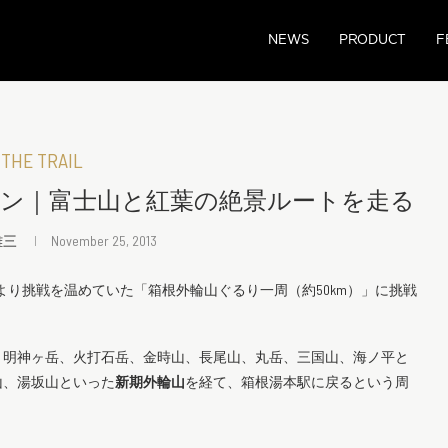
NEWS
PRODUCT
F
 THE TRAIL
ラン｜富士山と紅葉の絶景ルートを走る
雄三
November 25, 2013
ねてより挑戦を温めていた「箱根外輪山ぐるり一周（約50km）」に挑戦
、明神ヶ岳、火打石岳、金時山、長尾山、丸岳、三国山、海ノ平と
山、湯坂山といった
新期外輪山
を経て、箱根湯本駅に戻るという周