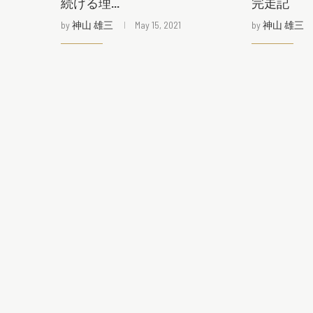
続ける理...
完走記
by
神山 雄三
May 15, 2021
by
神山 雄三