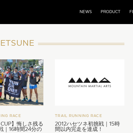
NEWS
PRODUCT
F
ETSUNE
NING RACE
TRAIL RUNNING RACE
CUP】悔しさ残る
2012ハセツネ初挑戦｜15時
戦｜16時間24分の
間以内完走を達成！