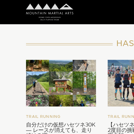
HAS
TRAIL RUNNING
TRAIL RUN
自分だけの仮想ハセツネ30K
【ハセツネ
― レースが消えても、走り
2度目の挑