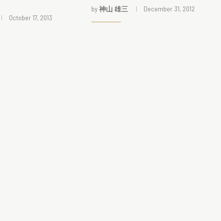
by
神山 雄三
December 31, 2012
October 17, 2013