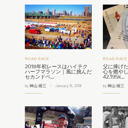
ROAD RACE
ROAD RACE
2018年初レースはハイテク
父に捧げ
ハーフマラソン｜風に挑んだ
心を燃や
セカンドベ...
42.195k...
by
神山 雄三
January 15, 2018
by
神山 雄三