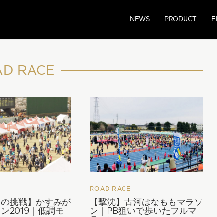
NEWS
PRODUCT
F
AD RACE
ROAD RACE
後の挑戦】かすみが
【撃沈】古河はなももマラソ
ン2019｜低調モ
ン｜PB狙いで歩いたフルマ