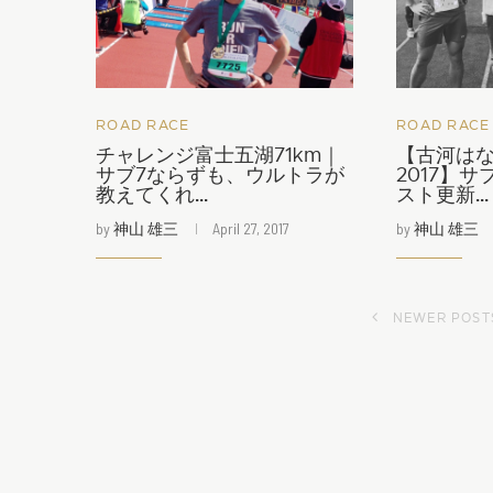
ROAD RACE
ROAD RACE
チャレンジ富士五湖71km｜
【古河は
サブ7ならずも、ウルトラが
2017】サ
教えてくれ...
スト更新...
by
神山 雄三
April 27, 2017
by
神山 雄三
NEWER POST