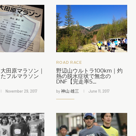
ROAD RACE
た大田原マラソン｜
野辺山ウルトラ100km｜灼
したフルマラソン
熱の脱水症状で無念の
DNF【完走率5...
November 29, 2017
by
神山 雄三
June 11, 2017