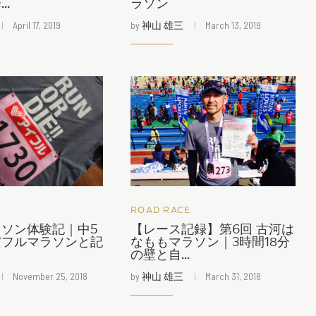
..
ラソン
April 17, 2019
by
神山 雄三
March 13, 2019
ROAD RACE
ソン体験記｜中5
【レース記録】第6回 古河は
だフルマラソンと記
なももマラソン｜3時間18分
の壁と自...
November 25, 2018
by
神山 雄三
March 31, 2018