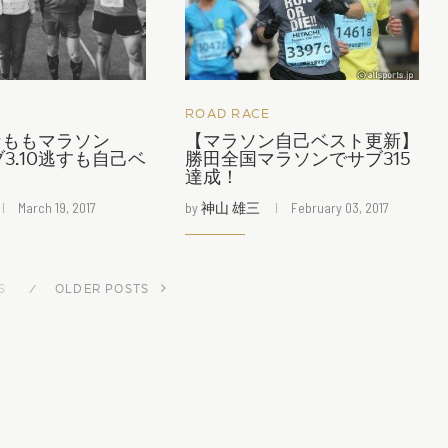
ROAD RACE
なももマラソン
【マラソン自己ベスト更新】
ブ3.10逃すも自己ベ
勝田全国マラソンでサブ315
達成！
March 19, 2017
by
神山 雄三
February 03, 2017
S
OLDER POSTS