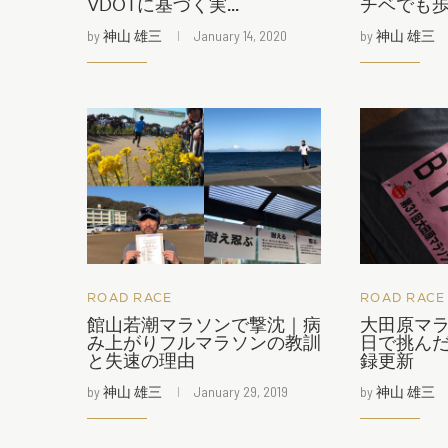
VDOTに基づく実...
チベでも歩.
by
神山 雄三
January 14, 2020
by
神山 雄三
ROAD RACE
ROAD RACE
館山若潮マラソンで撃沈｜病
大田原マラ
み上がりフルマラソンの教訓
日で挑ん
と失速の理由
録更新
by
神山 雄三
January 29, 2019
by
神山 雄三