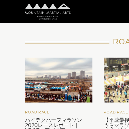
RO
ROAD RACE
ROAD RACE
ハイテクハーフマラソン
【平成最
2020レースレポート｜
うらマラソ