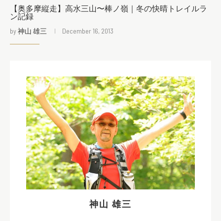
【奥多摩縦走】高水三山〜棒ノ嶺｜冬の快晴トレイルラ
ン記録
by
神山 雄三
December 16, 2013
神山 雄三