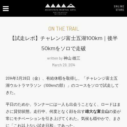
ONLINE
STORE
ON THE TRAIL
【試走レポ】チャレンジ富士五湖100km｜後半
50kmをソロで走破
written by
神山 雄三
March 29, 2014
2014年3月28日（金）、有給休暇を取得し、「チャレンジ富士五
湖ウルトラマラソン（100kmの部）」のコースをソロで試走して
きた。
平日のためか、ランナーには一人も出会うことなく、ロードはま
さに貸切状態。走行中、何度となく顔を出す
雄大な富士山
の姿が
常にモチベーションを引き上げてくれた。気候も穏やかで、まさ
に「これ以上ない試走日和」であった。