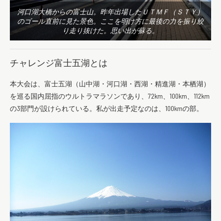
河口湖大橋からの富士山。昨年出場したＵＴＭＦ（ＳＴＹ）
のゴール直前に見た景色。ここを明け方に最後の力を振り絞
り走り抜けた。思い出が蘇る。
チャレンジ富士五湖とは
本大会は、富士五湖（山中湖・河口湖・西湖・精進湖・本栖湖）
を巡る国内屈指のウルトラマラソンであり、72km、100km、112km
の3部門が設けられている。私が出走予定なのは、100kmの部。