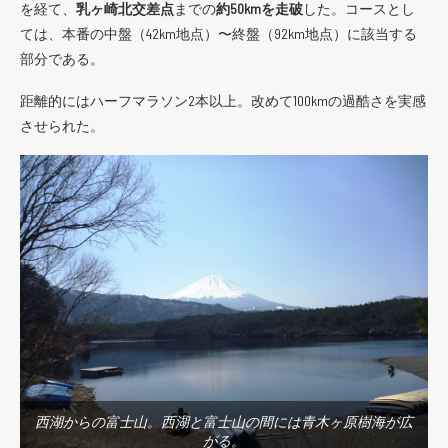
を経て、
乳ヶ崎北交差点
までの
約50kmを走破
した。コースとし
ては、本番の中盤（42km地点）〜終盤（92km地点）に該当する
部分である。
距離的にはハーフマラソン2本以上。改めて100kmの過酷さを実感
させられた。
西湖からの富士山。西湖と富士山の間には青木ヶ原樹海が広
がる。