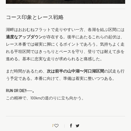
コース印象とレース戦略
湖畔はおおむねフラットで走りやすい一方、各湖を結ぶ区間には
適度なアップダウン
が存在する。後半にあたるこれらの起伏は、
レース本番では確実に脚にくるポイントであろう。気持ちよく走
れる平坦区間ではきっちりとペースを守り、登りでは耐えて歩を
進める。基本に忠実な走りが求められると痛感した。
まだ時間があるため、
次は前半の山中湖〜河口湖区間
の試走も行
う予定である。本番に向けて、準備は着実に整いつつある。
RUN OR DIE!!──。
この精神で、100kmの道のりに立ち向かう。
1