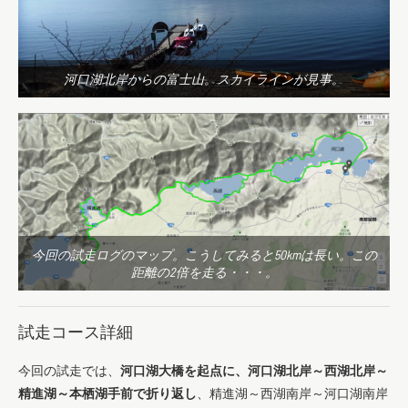
河口湖北岸からの富士山。スカイラインが見事。
今回の試走ログのマップ。こうしてみると50kmは長い。この
距離の2倍を走る・・・。
試走コース詳細
今回の試走では、
河口湖大橋を起点に、河口湖北岸～西湖北岸～
精進湖～本栖湖手前で折り返し
、精進湖～西湖南岸～河口湖南岸