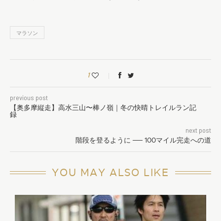
マラソン
1
previous post
【奥多摩縦走】高水三山〜棒ノ嶺｜冬の快晴トレイルラン記
録
next post
階段を登るように ── 100マイル完走への道
YOU MAY ALSO LIKE