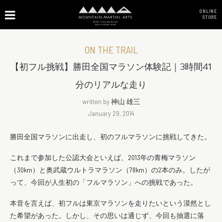
ONLINE
STORE
ON THE TRAIL
【初フル挑戦】勝田全国マラソン体験記｜3時間41
分のリアルな走り
written by
神山 雄三
January 29, 2014
勝田全国マラソンに出走し、初のフルマラソンに挑戦してきた。
これまで参加した公認大会といえば、2013年の青梅マラソン
（30km）と奥武蔵ウルトラマラソン（78km）の2本のみ。したが
って、今回が人生初の「フルマラソン」への挑戦であった。
本音を言えば、初フルは東京マラソンを走りたいという漠然とし
た希望があった。しかし、その思いは通じず、今回も抽選に落