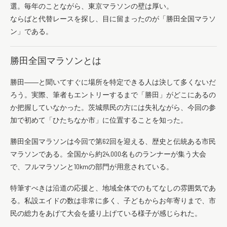
選。毎年のことながら、東京マラソンの壁は厚い。
ならばと代替レースを探し、目に留まったのが「勝田全国マラソ
ン」である。
勝田全国マラソンとは
勝田――と聞いてすぐに場所を特定できる人は決して多くないだ
ろう。実際、筆者もエントリーするまで「勝田」がどこにあるの
か把握していなかった。茨城県民の方には失礼ながら、今回の参
加で初めて「ひたちなか市」に位置することを知った。
勝田全国マラソンは今回で第62回を迎える、歴史と伝統ある市民
マラソンである。全国から約24,000名ものランナーが集う大会
で、フルマラソンと10kmの部門が用意されている。
特筆すべきは沿道の応援と、地域全体でのもてなしの雰囲気であ
る。私設エイドの数は非常に多く、子どもからお年寄りまで、市
民の総力をあげて大会を盛り上げている様子が感じられた。