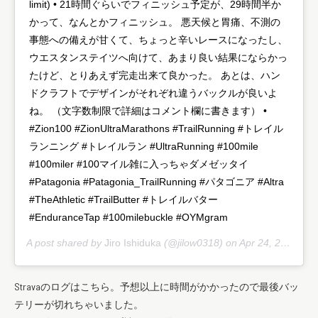
limit) • 21時間ぐらいでフィニッシュ予定が、29時間半か
かって、なんとかフィニッシュ。 悪天候と胃痛、不測の
事態への備えが甘くて、ちょっと辛いレースになったし、
ウエスタンステイツへ向けて、あまり良い結果にならかっ
たけど、とりあえず完走出来て良かった。 あとは、ハン
ドクラフトでデザインがそれぞれ違うバックルが良いよ
ね。 （文字数制限で詳細はコメント欄に書きます） •
#Zion100 ​#ZionUltraMarathons #TrailRunning #トレイル
ランニング #トレイルラン #UltraRunning #100mile
#100miler #100マイル雑に入っちゃダメゼッタイ
#Patagonia #Patagonia_TrailRunning #パタゴニア #Altra
#TheAthletic #TrailButter #トレイルバター
#EnduranceTap #100milebuckle #OYMgram
A post shared by
Jiro Ishiduka
(@jilow0318) on
Apr 24, 2018 at 8:07pm PDT
Stravaのログはこちら。予想以上に時間がかかったので最後バッ
テリーが切れちゃいました。