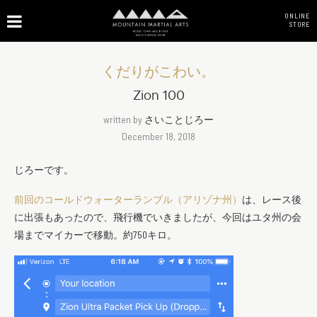
ONLINE
STORE
くだりがこわい。
Zion 100
written by
さいことじろー
December 18, 2018
じろーです。
前回のコールドウォーターランブル（アリゾナ州）
は、レース後
に出張もあったので、飛行機でいきましたが、今回はユタ州の会
場までマイカーで移動。約750キロ。