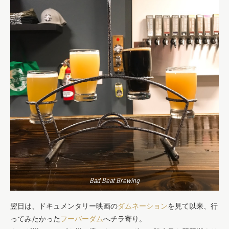
Bad Beat Brewing
翌日は、ドキュメンタリー映画の
ダムネーション
を見て以来、行
ってみたかった
フーバーダム
へチラ寄り。