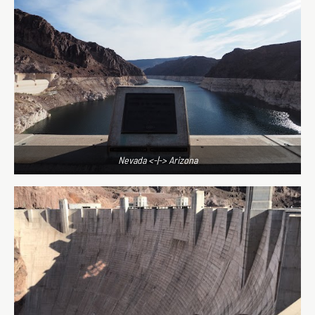
Nevada <-|-> Arizona