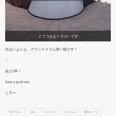
とてつもなくデカいです
次はいよいよ、グランドスラム第一戦です！
—
あと5本！
Have a good one.
じろー
100マイル
USA
アメリカ
トレイル
海外レース