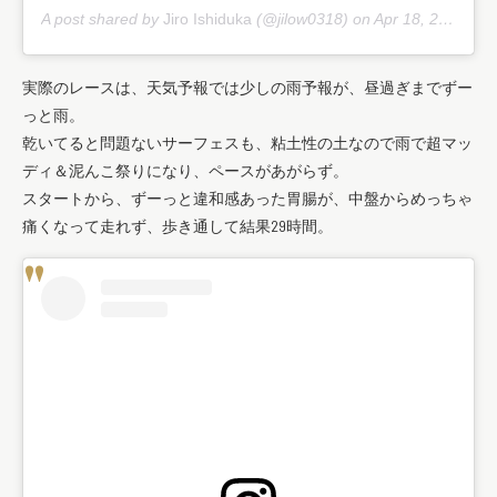
A post shared by
Jiro Ishiduka
(@jilow0318) on
Apr 18, 2018 at 8:55pm PDT
実際のレースは、天気予報では少しの雨予報が、昼過ぎまでずー
っと雨。
乾いてると問題ないサーフェスも、粘土性の土なので雨で超マッ
ディ＆泥んこ祭りになり、ペースがあがらず。
スタートから、ずーっと違和感あった胃腸が、中盤からめっちゃ
痛くなって走れず、歩き通して結果29時間。