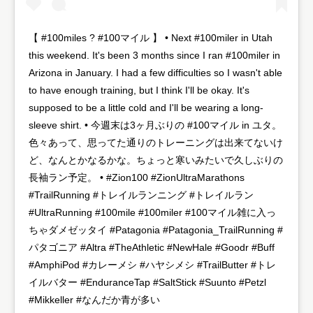
【 #100miles ? #100マイル 】 • Next #100miler in Utah
this weekend. It's been 3 months since I ran #100miler in
Arizona in January. I had a few difficulties so I wasn't able
to have enough training, but I think I'll be okay. It's
supposed to be a little cold and I'll be wearing a long-
sleeve shirt. • 今週末は3ヶ月ぶりの #100マイル in ユタ。
色々あって、思ってた通りのトレーニングは出来てないけ
ど、なんとかなるかな。ちょっと寒いみたいで久しぶりの
長袖ラン予定。 • #Zion100 ​#ZionUltraMarathons
#TrailRunning #トレイルランニング #トレイルラン
#UltraRunning #100mile #100miler #100マイル雑に入っ
ちゃダメゼッタイ #Patagonia #Patagonia_TrailRunning #
パタゴニア #Altra #TheAthletic #NewHale #Goodr #Buff
#AmphiPod #カレーメシ #ハヤシメシ #TrailButter #トレ
イルバター #EnduranceTap #SaltStick #Suunto #Petzl
#Mikkeller #なんだか青が多い