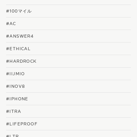
#100マイル
#AC
#ANSWER4
#ETHICAL
#HARDROCK
#IIJMIO
#INOV8
#IPHONE
#ITRA
#LIFEPROOF
#LTR