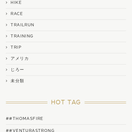
HIKE
RACE
TRAILRUN
TRAINING
TRIP
アメリカ
じろー
未分類
HOT TAG
##THOMASFIRE
##VENTURASTRONG