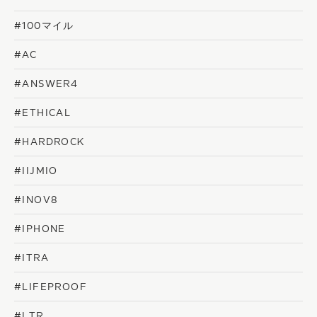
#100マイル
#AC
#ANSWER4
#ETHICAL
#HARDROCK
#IIJMIO
#INOV8
#IPHONE
#ITRA
#LIFEPROOF
#LTR