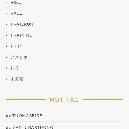
HIKE
RACE
TRAILRUN
TRAINING
TRIP
アメリカ
じろー
未分類
HOT TAG
##THOMASFIRE
##VENTURASTRONG