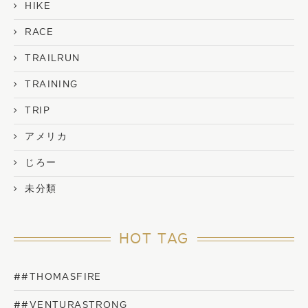
HIKE
RACE
TRAILRUN
TRAINING
TRIP
アメリカ
じろー
未分類
HOT TAG
##THOMASFIRE
##VENTURASTRONG