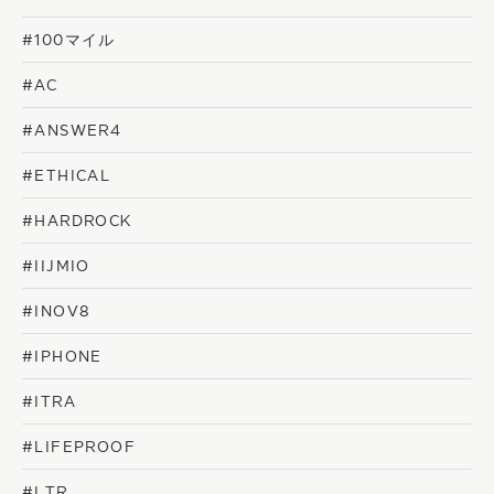
#100マイル
#AC
#ANSWER4
#ETHICAL
#HARDROCK
#IIJMIO
#INOV8
#IPHONE
#ITRA
#LIFEPROOF
#LTR