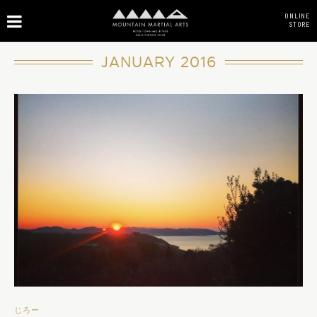
ONLINE
STORE
JANUARY 2016
じろー