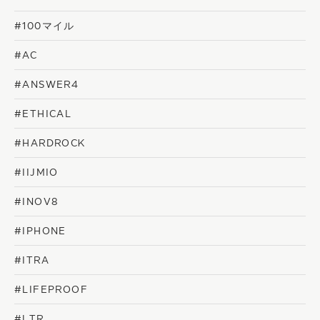
#100マイル
#AC
#ANSWER4
#ETHICAL
#HARDROCK
#IIJMIO
#INOV8
#IPHONE
#ITRA
#LIFEPROOF
#LTR