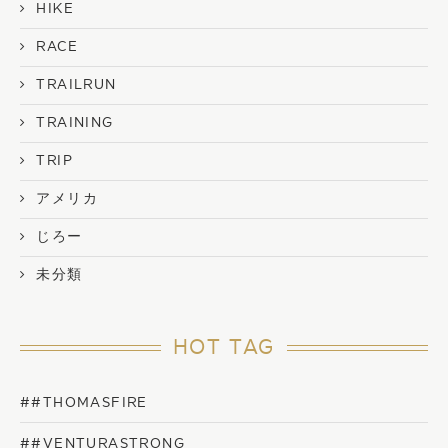
HIKE
RACE
TRAILRUN
TRAINING
TRIP
アメリカ
じろー
未分類
HOT TAG
##THOMASFIRE
##VENTURASTRONG