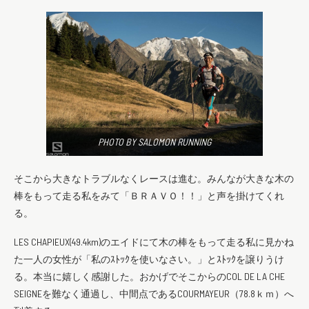
PHOTO BY SALOMON RUNNING
そこから大きなトラブルなくレースは進む。みんなが大きな木の
棒をもって走る私をみて「ＢＲＡＶＯ！！」と声を掛けてくれ
る。
LES CHAPIEUX(49.4km)のエイドにて木の棒をもって走る私に見かね
た一人の女性が「私のｽﾄｯｸを使いなさい。」とｽﾄｯｸを譲りうけ
る。本当に嬉しく感謝した。おかげでそこからのCOL DE LA CHE
SEIGNEを難なく通過し、中間点であるCOURMAYEUR（78.8ｋｍ）へ