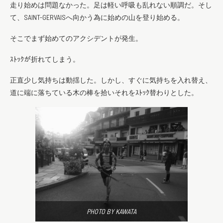
走り始めは問題なかった。足は軽い呼吸も乱れない順調だ。そし
て、SAINT-GERVAISへ向かう為に始めの山を登り始める。
そこでまず始めてのアクシデントが発生。
ｽﾄｯｸが折れてしまう。
正直少し気持ちは動揺した。しかし、すぐに気持ちを入れ替え、
道に端に落ちている木の棒を拾いそれをｽﾄｯｸ替わりとした。
PHOTO BY KAWATA