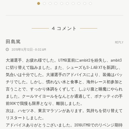
4 コメント
田島篤
REPLY
2015年9月12日 - 8:02 AM
大瀬選手、お疲れ様でした。UTMB直前にambit2を紛失し、ambit3
に切り替えて臨みました。また、シューズもS-.LAB XTを新調し、
気合いは十分でした。大瀬選手のアドバイスにより、装備はバッ
チリでした。しかし、慣れない水と食事と、海外レース初参加と
言うことで、すっかり体調をくずして、しぶり腹と睡魔にやられ
ました。クールマイヨールをなんとか通過して、ボナッティの手
前90Kで我慢も限界となり、離脱しました。
次は、ハセツネ、東京マラソンがあります。気持ちを切り替えて
リスタートしました。
アドバイスありがとうございました。2016UTMBでのリベンジ期待