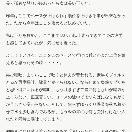
長く孤独な登りが終わったら次は長い下りだ。
昨年はここでペースが上げられず順位を上げきる事が出来なかっ
た。だから今年はここを攻めると決めていた。
私は下りを攻めた。ここまで100ｋｍ以上走ってきて全身の疲労
も感じてきていたが、気にせず走った。
よし！！いける。ここをこのペースで行けば難とかまだ上位を狙
えると思ったその時・・・・。
再び嘔吐。まずいここで吐くと体力が奪われる、素早くジェルを
とるが再度嘔吐。駄目だ食べられない。ならせめて炎熱サプリを
と思い口にいれるが嘔吐。もう吐きすぎて胃に何もないが嘔気が
止まらない。正直苦しい。コースの途中でよつんばになりもがく
が苦しさが変わらない。そして、焦らずゆっくり呼吸を落ち着か
せて水を少し含んでみるが、もう今の胃には何も受け付けない入
れたと同時に嘔吐してしまう。
仰向きになり晴れ渡った空をみて「まいったな….」とその時は半