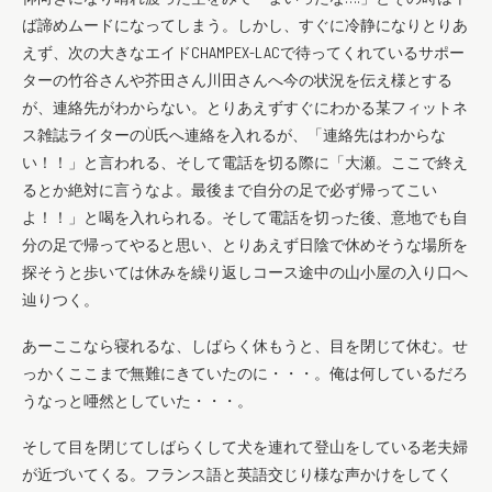
ば諦めムードになってしまう。しかし、すぐに冷静になりとりあ
えず、次の大きなエイドCHAMPEX-LACで待ってくれているサポー
ターの竹谷さんや芥田さん川田さんへ今の状況を伝え様とする
が、連絡先がわからない。とりあえずすぐにわかる某フィットネ
ス雑誌ライターのÙ氏へ連絡を入れるが、「連絡先はわからな
い！！」と言われる、そして電話を切る際に「大瀬。ここで終え
るとか絶対に言うなよ。最後まで自分の足で必ず帰ってこい
よ！！」と喝を入れられる。そして電話を切った後、意地でも自
分の足で帰ってやると思い、とりあえず日陰で休めそうな場所を
探そうと歩いては休みを繰り返しコース途中の山小屋の入り口へ
辿りつく。
あーここなら寝れるな、しばらく休もうと、目を閉じて休む。せ
っかくここまで無難にきていたのに・・・。俺は何しているだろ
うなっと唖然としていた・・・。
そして目を閉じてしばらくして犬を連れて登山をしている老夫婦
が近づいてくる。フランス語と英語交じり様な声かけをしてく