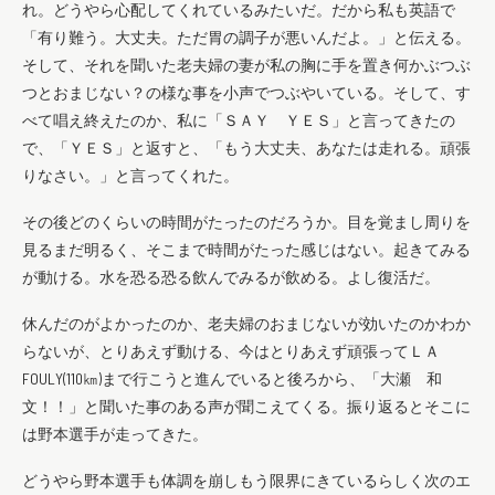
れ。どうやら心配してくれているみたいだ。だから私も英語で
「有り難う。大丈夫。ただ胃の調子が悪いんだよ。」と伝える。
そして、それを聞いた老夫婦の妻が私の胸に手を置き何かぶつぶ
つとおまじない？の様な事を小声でつぶやいている。そして、す
べて唱え終えたのか、私に「ＳＡＹ ＹＥＳ」と言ってきたの
で、「ＹＥＳ」と返すと、「もう大丈夫、あなたは走れる。頑張
りなさい。」と言ってくれた。
その後どのくらいの時間がたったのだろうか。目を覚まし周りを
見るまだ明るく、そこまで時間がたった感じはない。起きてみる
が動ける。水を恐る恐る飲んでみるが飲める。よし復活だ。
休んだのがよかったのか、老夫婦のおまじないが効いたのかわか
らないが、とりあえず動ける、今はとりあえず頑張ってＬＡ
FOULY(110㎞)まで行こうと進んでいると後ろから、「大瀬 和
文！！」と聞いた事のある声が聞こえてくる。振り返るとそこに
は野本選手が走ってきた。
どうやら野本選手も体調を崩しもう限界にきているらしく次のエ