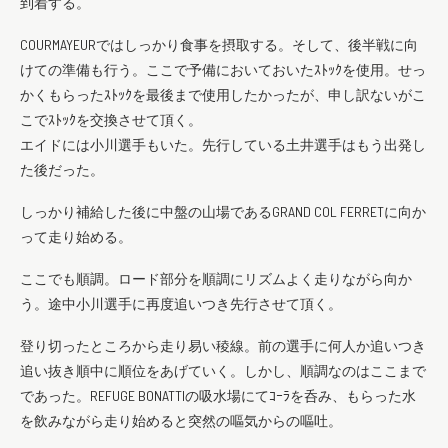
到着する。
COURMAYEURではしっかり食事を摂取する。そして、後半戦に向
けての準備も行う。ここで予備においておいたｽﾄｯｸを使用。せっ
かくもらったｽﾄｯｸを最後まで使用したかったが、申し訳ないがこ
こでｽﾄｯｸを交換させて頂く。
エイドには小川選手もいた。先行している土井選手はもう出発し
た後だった。
しっかり補給した後に中盤の山場であるGRAND COL FERRETに向か
って走り始める。
ここでも順調。ロード部分を順調にリズムよく走りながら向か
う。途中小川選手に再度追いつき先行させて頂く。
登り切ったところから走り易い稜線。前の選手に何人か追いつき
追い抜き順中に順位をあげていく。しかし、順調なのはここまで
であった。REFUGE BONATTIの吸水場にてｺｰﾗを呑み、もらった水
を飲みながら走り始めると突然の嘔気からの嘔吐。