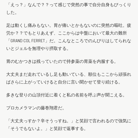
「えっ？」なんで？？って感じで突然の事で自分自身もびっくり
した。
足は動くし痛みもない。胃が痛いとかもないのに突然の嘔吐。疲
労か？？でもとりあえず、ここからは中盤において最大の難所
「GRAND COL FERRET」だ。こんなところでのんびりはしてられな
いとジェルを無理やり摂取する。
胃のむかつきは残っていたので持参薬の胃薬を内服する。
大丈夫まだ走れているし足も動いている、順位もここから頑張れ
ばさらに上がっていけると自分に言い聞かせて登り続ける。
多きな登りの山頂付近に着くと私の名前を呼ぶ声が聞こえる。
プロカメラマンの藤巻翔君だ。
「大丈夫っすか？辛そうっすね。」と笑顔で言われるので強気に
「そうでもないよ。」と笑顔で返事する。