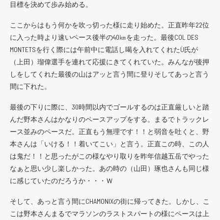
目標を決めて歩み始める。
ここからはもう何かを吹っ切った様に走り始めた。正直昨年22位
に入った時より速いペース後半の40㎞を走った。最後COL DES
MONTETSを行く際には午前中に電話し喝を入れてくれたÙ氏が
（上田）瑠偉選手を連れて応援にきてくれていた。みんなが後押
しをしてくれた最後の山はアッと言う間に登りそしてあっと言う
間に下れた。
最後の下りに際に、30時間以内でゴールするのは正直厳しいと踏
んだ野本さんはかなりのペースアップをする。まるでトラックレ
ース並みのペースだ。正直もう無理です！！と弱音を吐くと、野
本さんは「いける！！着いてこい」と言う。正直この時、この人
は鬼だ！！と思ったがこの様なやり取りを昨年信越五岳でやった
なぁと思い少し楽しかった。あの時の（山田）琢也さんも同じ様
に感じていたのだろうか・・・Ｗ
そして、あっと言う間にCHAMONIXの街に帰ってきた。しかし、こ
こは野本さんまるでマラソンのラストスパートの様にペースは上