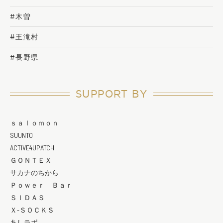
#木曽
#王滝村
#長野県
SUPPORT BY
ｓａｌｏｍｏｎ
SUUNTO
ACTIVE4UPATCH
ＧＯＮＴＥＸ
サカナのちから
Ｐｏｗｅｒ Ｂａｒ
ＳＩＤＡＳ
Ｘ-ＳＯＣＫＳ
あしラボ