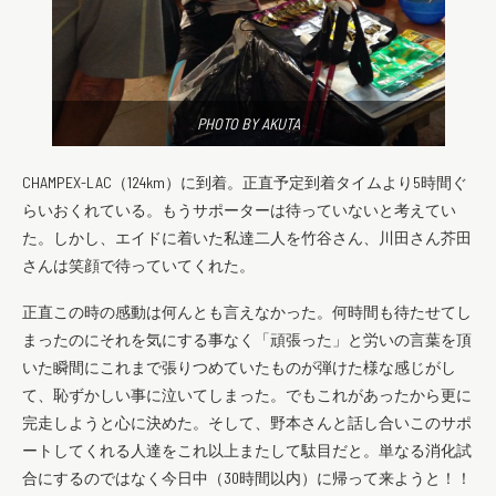
PHOTO BY AKUTA
CHAMPEX-LAC（124km）に到着。正直予定到着タイムより5時間ぐ
らいおくれている。もうサポーターは待っていないと考えてい
た。しかし、エイドに着いた私達二人を竹谷さん、川田さん芥田
さんは笑顔で待っていてくれた。
正直この時の感動は何んとも言えなかった。何時間も待たせてし
まったのにそれを気にする事なく「頑張った」と労いの言葉を頂
いた瞬間にこれまで張りつめていたものが弾けた様な感じがし
て、恥ずかしい事に泣いてしまった。でもこれがあったから更に
完走しようと心に決めた。そして、野本さんと話し合いこのサポ
ートしてくれる人達をこれ以上またして駄目だと。単なる消化試
合にするのではなく今日中（30時間以内）に帰って来ようと！！