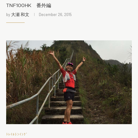
TNF100HK 番外編
by
大瀬 和文
December 26, 2015
ﾄﾚｲﾙﾗﾝｲﾝｸﾞ