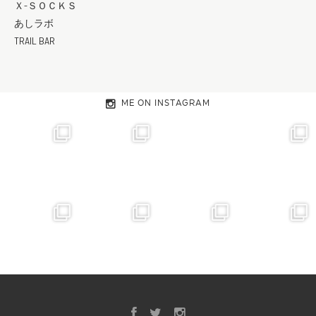
Ｘ-ＳＯＣＫＳ
あしラボ
TRAIL BAR
ME ON INSTAGRAM