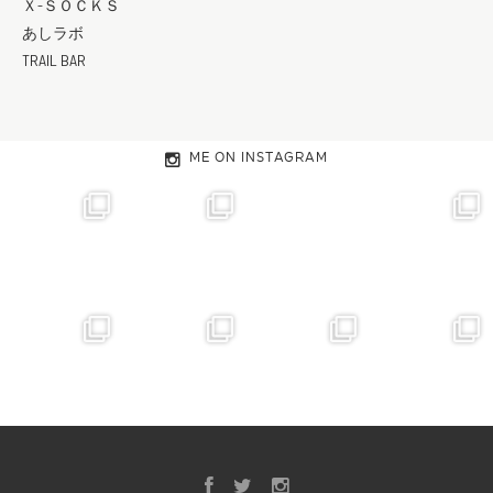
Ｘ-ＳＯＣＫＳ
あしラボ
TRAIL BAR
ME ON INSTAGRAM