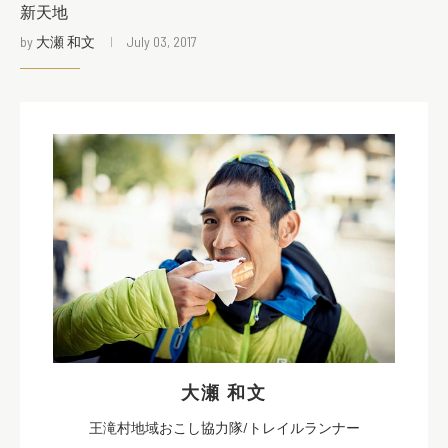
新天地
by
大瀬 和文
July 03, 2017
大瀬 和文
王滝村地域おこし協力隊/トレイルランナー