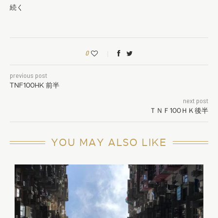
続く
0
previous post
TNF100HK 前半
next post
ＴＮＦ100ＨＫ後半
YOU MAY ALSO LIKE