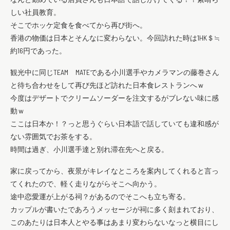
しい社員教育。
そこでホッケ定食を食べてから再び街へ。
香港の物価は日本とそんなに変わらない。今回訪れた時は1HK＄≒
約16円であった。
観光中に同じTEAM MATEである小川選手やカメラマンの藤巻さん
と待ち合わせをして再び先ほど訪れた日本食レストランへｗ
今度はデザートでクリームソーダーを注文するがブレない味に感
動ｗ
ここは日本か！？っと思うぐらい日本語で話していても違和感が
ない雰囲気でお茶をする。
時間は過ぎ、小川選手達と別れ滞在先へと戻る。
家に戻ってから、夜景がキレイなところを案内してくれると言っ
てくれたので、軽く走りながらそこへ向かう。
途中恋愛運が上がる祠？があるのでそこへも立ち寄る。
カップルが書いたであろうメッセージが祠に多く刻まれており、
このあたりは日本人とやる事はあまり変わらないなっと横目にし