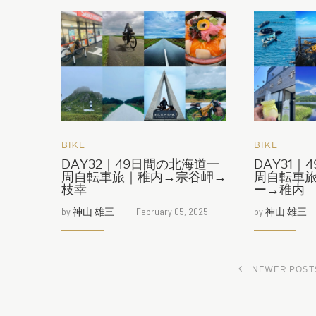
BIKE
BIKE
DAY32｜49日間の北海道一
DAY31
周自転車旅｜稚内→宗谷岬→
周自転車
枝幸
ー→稚内
by
神山 雄三
February 05, 2025
by
神山 雄三
NEWER POST