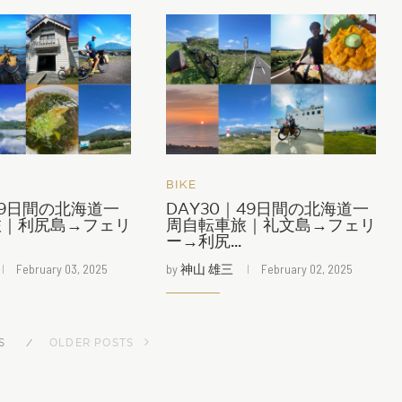
BIKE
｜49日間の北海道一
DAY30｜49日間の北海道一
旅｜利尻島→フェリ
周自転車旅｜礼文島→フェリ
ー→利尻...
February 03, 2025
by
神山 雄三
February 02, 2025
S
OLDER POSTS