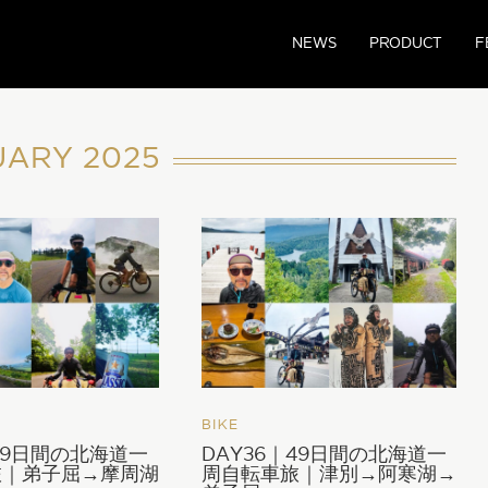
NEWS
PRODUCT
F
UARY 2025
BIKE
｜49日間の北海道一
DAY36｜49日間の北海道一
旅｜弟子屈→摩周湖
周自転車旅｜津別→阿寒湖→