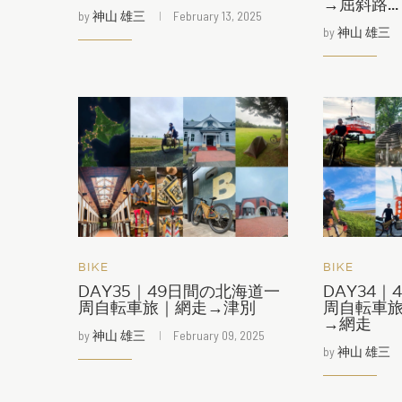
→屈斜路...
by
神山 雄三
February 13, 2025
by
神山 雄三
BIKE
BIKE
DAY35｜49日間の北海道一
DAY34
周自転車旅｜網走→津別
周自転車
→網走
by
神山 雄三
February 09, 2025
by
神山 雄三