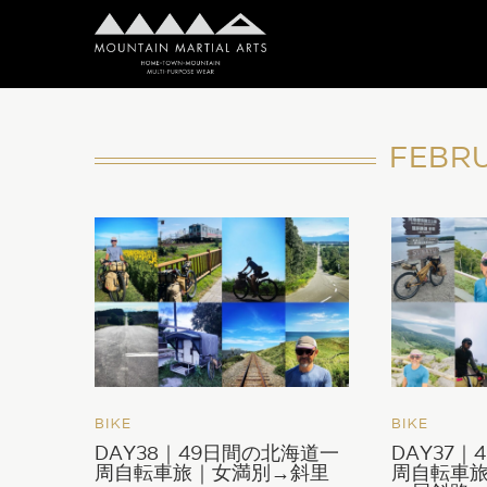
FEBR
BIKE
BIKE
DAY38｜49日間の北海道一
DAY37
周自転車旅｜女満別→斜里
周自転車