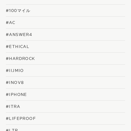
#100マイル
#AC
#ANSWER4
#ETHICAL
#HARDROCK
#IIJMIO
#INOV8
#IPHONE
#ITRA
#LIFEPROOF
#LTR