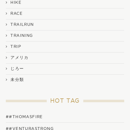
HIKE
RACE
TRAILRUN
TRAINING
TRIP
アメリカ
じろー
未分類
HOT TAG
##THOMASFIRE
##VENTURASTRONG