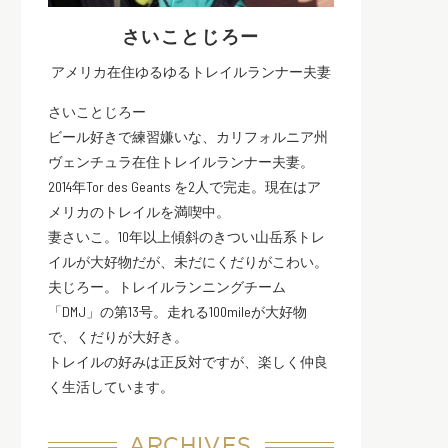
さいことじろー
アメリカ在住ゆるゆるトレイルランナー夫妻
さいことじろー
ビール好きで練習嫌いな、カリフォルニア州
ヴェンチュラ在住トレイルランナー夫妻。
2014年Tor des Geants を2人で完走。現在はア
メリカのトレイルを満喫中。
妻さいこ。10年以上傾斜のきつい山岳系トレ
イルが大好物だが、未だにくだりがこわい。
夫じろー。トレイルランニングチーム
「DMJ」の第13号。走れる100mileが大好物
で、くだりが大好き。
トレイルの好みは正反対ですが、楽しく仲良
く生活しています。
ARCHIVES