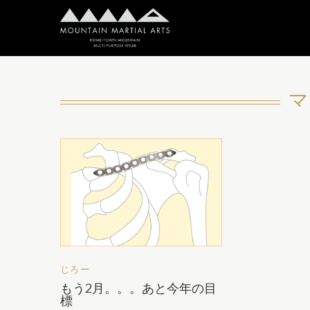
マ
じろー
もう2月。。。あと今年の目
標