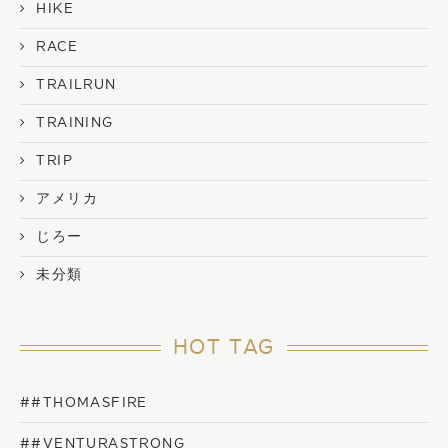
HIKE
RACE
TRAILRUN
TRAINING
TRIP
アメリカ
じろー
未分類
HOT TAG
##THOMASFIRE
##VENTURASTRONG