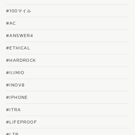
#100マイル
#AC
#ANSWER4
#ETHICAL
#HARDROCK
#IIJMIO
#INOV8
#IPHONE
#ITRA
#LIFEPROOF
#LTR