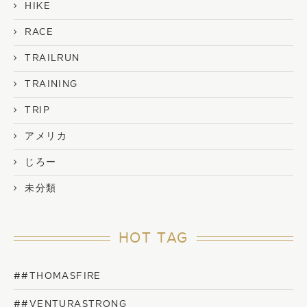
HIKE
RACE
TRAILRUN
TRAINING
TRIP
アメリカ
じろー
未分類
HOT TAG
##THOMASFIRE
##VENTURASTRONG