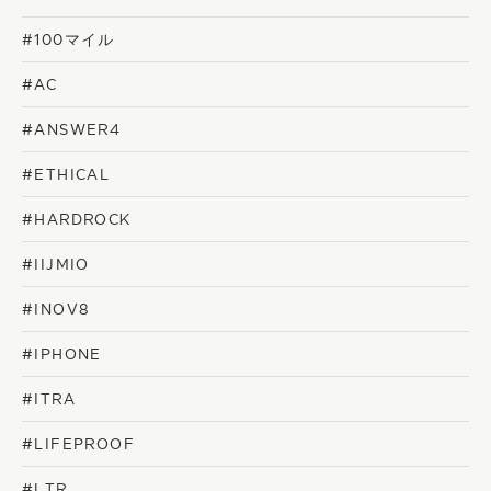
#100マイル
#AC
#ANSWER4
#ETHICAL
#HARDROCK
#IIJMIO
#INOV8
#IPHONE
#ITRA
#LIFEPROOF
#LTR