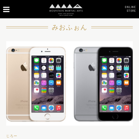
ONLINE
STORE
みおふぉん
じろー