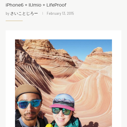
iPhone6 + IIJmio + LifeProof
by
さいことじろー
February 13, 2015