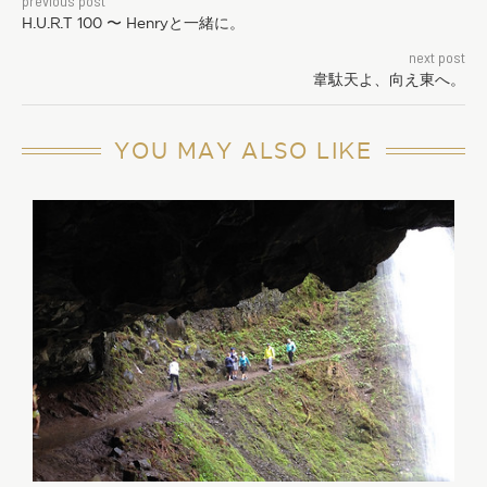
previous post
H.U.R.T 100 〜 Henryと一緒に。
next post
韋駄天よ、向え東へ。
YOU MAY ALSO LIKE