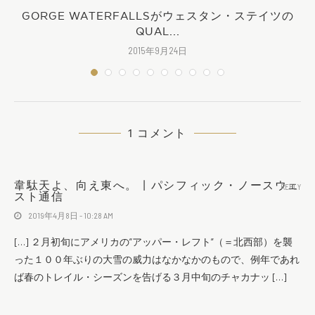
GORGE WATERFALLSがウェスタン・ステイツの
QUAL...
2015年9月24日
1 コメント
韋駄天よ、向え東へ。 | パシフィック・ノースウェ
REPLY
スト通信
2019年4月8日 - 10:28 AM
[…] ２月初旬にアメリカの”アッパー・レフト”（＝北西部）を襲
った１００年ぶりの大雪の威力はなかなかのもので、例年であれ
ば春のトレイル・シーズンを告げる３月中旬のチャカナッ […]