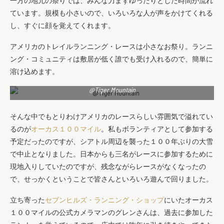
一方の地元の祭りでは、みんな力まずゆったりとした時間が流れ
ています。規模も小さいので、いろいろな人が声をかけてくれる
し、すぐに顔を覚えてくれます。
アメリカのトレイルランニング・レースは小さなお祭り。ランニ
ング・コミュニティは敷居が低く誰でも受け入れるので、簡単に
溶け込めます。
@Tiger Mountain
そんな中でもとりわけアメリカのレースらしい雰囲気で溢れてい
るのが
オーカス１００マイル
。私もボランティアとして参加する
予定だったのですが、シアトル周辺を襲った１００年ぶりの大雪
で中止となりました。日本からも三名がレースに参加するために
現地入りしていたのですが、残念ながらレースがなくなったの
で、せっかくということで皆さんといろいろ遊んで回りました。
立ち寄った
セブンヒルズ・ランニング・ショップ
にいたオーカス
１００マイルの公式カメラマンのグレンさんは、過去に参加した