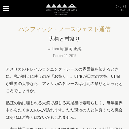
ONLINE
STORE
パシフィック・ノースウェスト通信
大祭と村祭り
written by
藤岡 正純
March 04, 2019
アメリカのトレイルランニング・レースの雰囲気を伝えるとき
に、私が例えに使うのが「お祭り」。UTMFが日本の大祭、UTMB
が世界の大祭なら、アメリカの各レースは地元の祭りといったと
ころでしょうか。
熱狂の渦に埋もれる大祭で感じる高揚感は素晴らしく、毎年世界
中からたくさんの人が訪れます。ただ現地の人と仲良くなる機会
はそれほど多くはないかもしれません。