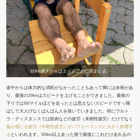
100km過ぎからはエイドごとに寝まくる。
途中からは体力的な消耗がなかったこともあって脚には余裕があ
り、
最後の20kmはスピードを上げることができました。
最後の
下りでは100マイルほどを走ったとは思えないスピードで
すっ飛
ばして大人げなくばんばん人を抜いていきました。特にウルト
ラ・ディスタンスでは筋肉などの疲労（末梢性疲労）だけでなく
脳が感じる疲労（中枢性疲労）がパフォーマンスに大きく影響す
る
といわれます。100km以上走った後で最後にこれだけ走れるの