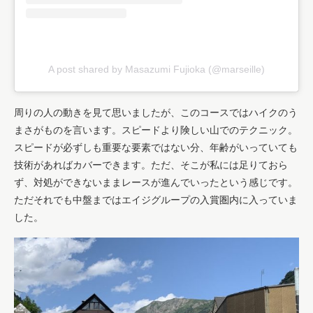
A post shared by Masazumi Fujioka (@marseille)
周りの人の動きを見て思いましたが、
このコースではハイクのう
まさがものを言います。
スピードより険しい山でのテクニック。
スピードが必ずしも重要な要素ではない分、
年齢がいっていても
技術があればカバーできます。ただ、
そこが私には足りておら
ず、
対処ができないままレースが進んでいったという感じです。
ただそれでも中盤まではエイジグループの入賞圏内に入っていま
した。