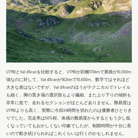
UTMBとVal d’Aranを比較すると、
UTMBが距離170kmで累積が10,
000m
強なのに対して、Val d’Aranが162kmで10,600m。
数字ではそれほど
大きな差はないですが、Val d’Aranのほうがテクニカルでトレイル
も細く、脚の置き場の選択肢もより繊細、
また上り下りの傾斜も
非常に急で、走れるセクションがほとんどありません。
難易度は
UTMBよりも高く、実際に今回24時間を切れたのは優勝者ひとりき
りでした。完走率は50%程。体感の難易度からするともう少し低
くなっていてもおかしくない印象でしたが、
制限時間が十分に長
いので動き続けられればこれくらいは行くのかもしれません。