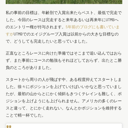
私の事前の目標は、年齢別で入賞出来たらベスト、
最低で完走で
した。今回のレースは完走すると来年あるいは再来年にUTMBへ
のエントリー権が付与
されます。
5年前のブログにも書いていま
すが
UTMBでのエイジグループ入賞は以前からの大きな目標なの
で、どうしても
完走したいと思っていました。
正直なところレースに向けた準備ではそこまで追い込んではおら
ず、また事前にコースの勉強もそれほどしておらず、
出たとこ勝
負のところがありました。
スタートから周りの人が飛ばす中、
ある程度抑えてスタートしま
した。
徐々にポジションを上げていけばいいかなと思っていまし
たが、
最初の山からとにかく傾斜もきつくテレインも難しく、
ポ
ジションを上げようにも上げられません。
アメリカの多くのレー
スと違って、とにかく走れない。
なんとかポジションを維持する
ことで精一杯でした。