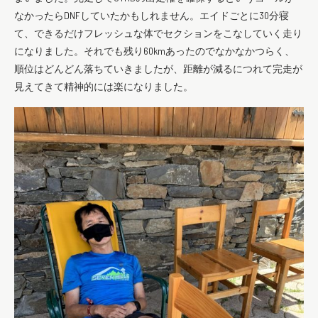
なかったらD
NFしていたかもしれません。エイドごとに30分寝
て、
できるだけフレッシュな体でセクションをこなしていく走り
になり
ました。それでも残り60kmあったのでなかなかつらく、
順位はどんどん落ちていきましたが、
距離が減るにつれて完走が
見えてきて精神的には楽になりました。