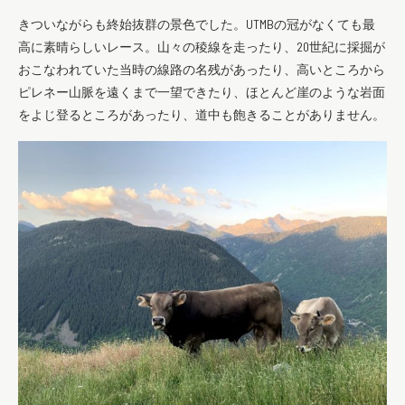
きついながらも終始抜群の景色でした。UTMBの冠がなくても最
高に素晴らしいレース。山々の稜線を走ったり、20世紀に採掘が
おこなわれていた当時の線路の名残が
あったり、
高いところから
ピレネー山脈を遠くまで一望できたり、ほとんど崖のような岩面
をよじ登るところがあったり、道中も
飽きることがありません。