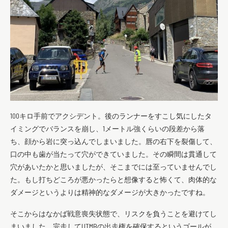
100キロ手前でアクシデント。
後のランナーをすこし気にしたタ
イミングでバランスを崩し、1メートル強くらいの段差から落
ち、顔から岩に突っ込んでしまいました。唇の右下を裂傷して、
口の中も歯が当たって穴ができていました。
その瞬間は貫通して
穴があいたかと思いましたが、
そこまでには至っていませんでし
た。
もし打ちどころが悪かったらと想像すると怖くて、
肉体的な
ダメージというよりは精神的なダメージが大きかったです
ね。
そこからはなかば戦意喪失状態で、
リスクを負うことを避けてし
まいました。
完走してUTMBの出走権を確保するというゴールが