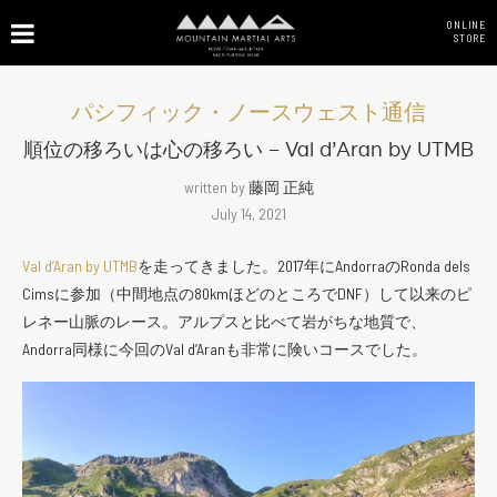
ONLINE
STORE
パシフィック・ノースウェスト通信
順位の移ろいは心の移ろい – Val d’Aran by UTMB
written by
藤岡 正純
July 14, 2021
Val d’Aran by UTMB
を走ってきました。2017年にAndorraのRonda dels
Cimsに参加（中間地点の80kmほどのところでDNF）
して以来のピ
レネー山脈のレース。
アルプスと比べて岩がちな地質で、
Andorra同様に今回のVal d’Aranも非常に険いコースでした。