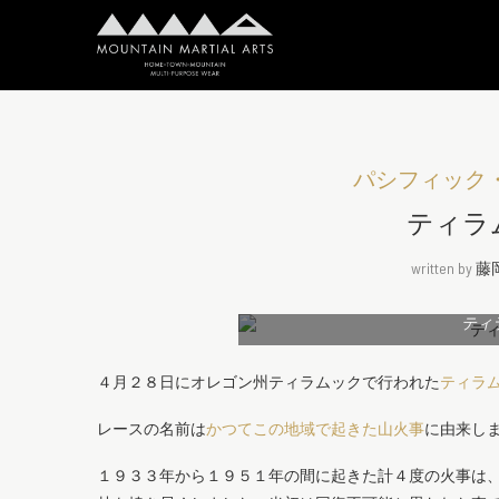
パシフィック
ティラ
written by
藤
ティ
４月２８日にオレゴン州ティラムックで行われた
ティラムッ
レースの名前は
かつてこの地域で起きた山火事
に由来し
１９３３年から１９５１年の間に起きた計４度の火事は