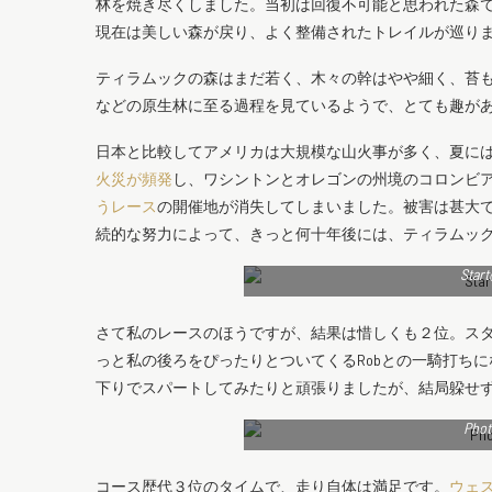
林を焼き尽くしました。当初は回復不可能と思われた森
現在は美しい森が戻り、よく整備されたトレイルが巡り
ティラムックの森はまだ若く、木々の幹はやや細く、苔
などの原生林に至る過程を見ているようで、とても趣が
日本と比較してアメリカは大規模な山火事が多く、夏に
火災が頻発
し、ワシントンとオレゴンの州境のコロンビ
うレース
の開催地が消失してしまいました。被害は甚大
続的な努力によって、きっと何十年後には、ティラムッ
Star
さて私のレースのほうですが、結果は惜しくも２位。ス
っと私の後ろをぴったりとついてくるRobとの一騎打ち
下りでスパートしてみたりと頑張りましたが、結局躱せ
Phot
コース歴代３位のタイムで、走り自体は満足です。
ウェ