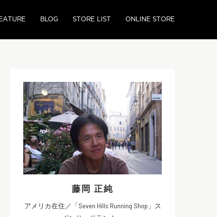
EATURE
BLOG
STORE LIST
ONLINE STORE
藤岡 正純
アメリカ在住／「Seven Hills Running Shop」ス