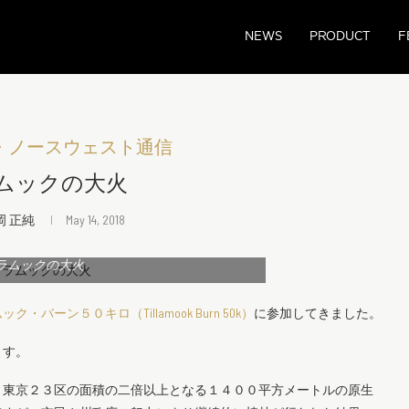
NEWS
PRODUCT
F
・ノースウェスト通信
ムックの大火
岡 正純
May 14, 2018
ラムックの大火
ク・バーン５０キロ（Tillamook Burn 50k）
に参加してきました。
ます。
、東京２３区の面積の二倍以上となる１４００平方メートルの原生