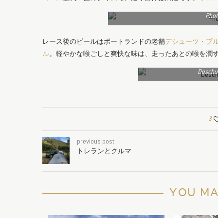
Phot
レース後のビールはポートランドの老舗
デシューツ・ブ
ル
。軽やかな喉ごしと爽快な味は、走ったあとの喉を潤
Deschu
3
previous post
トレランとクルマ
YOU MA