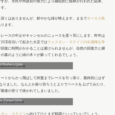
ですが、市民や州政府の努力により継続的に植林が行われた結果、
ます。
も深くはありませんが、鮮やかな緑が映えます。まるで
オーカス島
あります。
はレースの中止やキャンセルのニュースを度々耳にします。昨年は
ア川渓谷沿いで起きた火災では
ウェスタン・ステイツの出場権を争
で回復に時間がかかることは避けられませんが、自然の回復力と継
クの森のように緑の木々が蘇ってくれるでしょう。
t@Reehers Camp
タートからかっ飛ばして終盤までレースを引っ張り、最終的にはず
になりました。なんとか振り切ろうと上りでペースを上げてみたり、
ず最後の登りで抜かれてしまいました。
o: Pursuit Films
スタン・ステイツ
へ向けてひとまず順調といっていいでしょう。