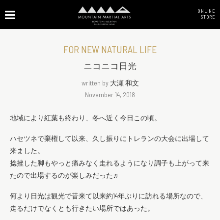
ONLINE
STORE
FOR NEW NATURAL LIFE
ニコニコ日光
written by
大瀬 和文
November 14, 2018
地域により紅葉も終わり、冬へ近く今日この頃。
ハセツネで棄権して以来、久し振りにトレランの大会に出場して
来ました。
捻挫した脚もやっと痛みなく走れるようになり調子も上がって来
たので出場するのが楽しみだった♬
何より日光は観光で昔来て以来約14年ぶりに訪れる場所なので、
走るだけでなくとも行きたい場所ではあった。