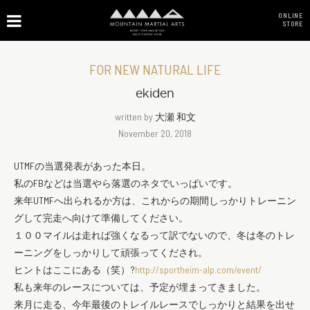
ONLINE
STORE
FOR NEW NATURAL LIFE
ekiden
written by
大瀬 和文
November 20, 2018
UTMFの当選発表があった本日。
私のFBなどは当選やら落選のネタでいっぱいです。
来年UTMFへ出られるか方は、これからの期間しっかりトレーニン
グして完走へ向けて準備してください。
１００マイルは走れば強くなるって訳でないので、冬は冬のトレ
ーニングをしっかりして頑張ってくだされ。
ヒントはここにある（笑）?
http://sportheim-alp.com/event/
私も来年のレースについては、予定が埋まってきました。
来月に走る、今年最後のトレイルレースでしっかりと結果を出せ