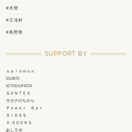
#木曽
#王滝村
#長野県
SUPPORT BY
ｓａｌｏｍｏｎ
SUUNTO
ACTIVE4UPATCH
ＧＯＮＴＥＸ
サカナのちから
Ｐｏｗｅｒ Ｂａｒ
ＳＩＤＡＳ
Ｘ-ＳＯＣＫＳ
あしラボ