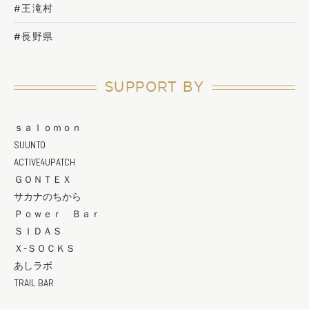
#王滝村
#長野県
SUPPORT BY
ｓａｌｏｍｏｎ
SUUNTO
ACTIVE4UPATCH
ＧＯＮＴＥＸ
サカナのちから
Ｐｏｗｅｒ Ｂａｒ
ＳＩＤＡＳ
Ｘ-ＳＯＣＫＳ
あしラボ
TRAIL BAR