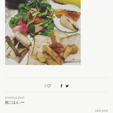
0
previous post
朝ごはん~〜
next post