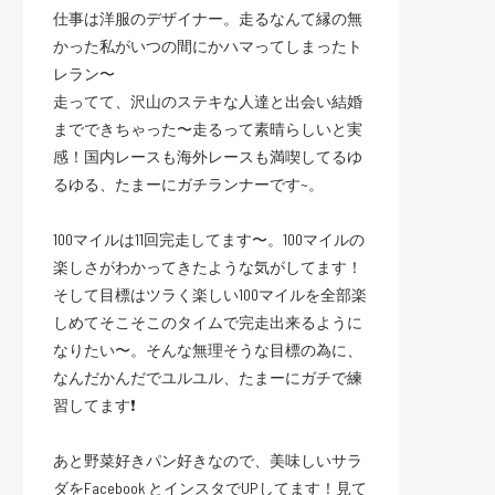
仕事は洋服のデザイナー。走るなんて縁の無
かった私がいつの間にかハマってしまったト
レラン〜
走ってて、沢山のステキな人達と出会い結婚
までできちゃった〜走るって素晴らしいと実
感！国内レースも海外レースも満喫してるゆ
るゆる、たまーにガチランナーです~。
100マイルは11回完走してます〜。100マイルの
楽しさがわかってきたような気がしてます！
そして目標はツラく楽しい100マイルを全部楽
しめてそこそこのタイムで完走出来るように
なりたい〜。そんな無理そうな目標の為に、
なんだかんだでユルユル、たまーにガチで練
習してます❗️
あと野菜好きパン好きなので、美味しいサラ
ダをFacebook とインスタでUPしてます！見て