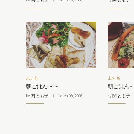
未分類
未分類
朝ごはん〜〜
朝ごはん~
by
関 とも子
March 09, 2016
by
関 とも子