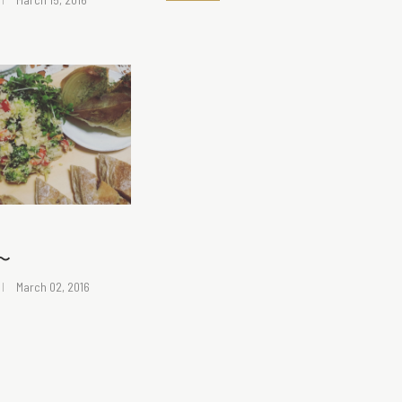
〜
March 02, 2016