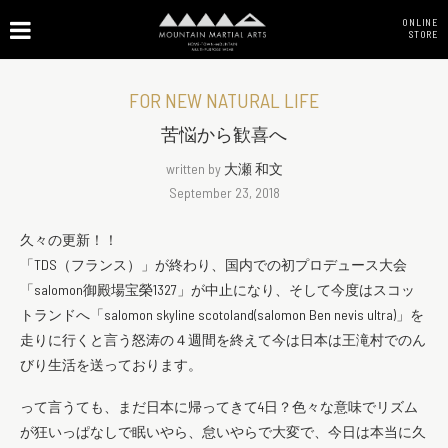
ONLINE
STORE
FOR NEW NATURAL LIFE
苦悩から歓喜へ
written by
大瀬 和文
September 23, 2018
久々の更新！！
「TDS（フランス）」が終わり、国内での初プロデュース大会
「salomon御殿場宝榮1327」が中止になり、そして今度はスコッ
トランドへ「salomon skyline scotoland(salomon Ben nevis ultra)」を
走りに行くと言う怒涛の４週間を終えて今は日本は王滝村でのん
びり生活を送っております。
って言うても、まだ日本に帰ってきて4日？色々な意味でリズム
が狂いっぱなしで眠いやら、怠いやらで大変で、今日は本当に久