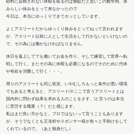
給料に反映されない休暇を取るのは無駄だと思いこの数年間、休
みらしい休みをとって来なかったので
今日は、本当にゆっくりできてホッとしています。
よくアスリートだからゆっくり休みをとってねって言われます
が、アスリート以前に人として生活をして行かないといけないの
で、その為には働かなければなりません。
休日を返上してでも働いてお金を作り、そして練習して世界へ転
戦して行く。またその為に休暇も必要になるのでそのために代休
や有給を消費して行く・・・。
周りのアスリートも同じ状況、いやむしろもっと条件が悪い環境
でもあると考えると、アスリート(※ここで言うアスリートとは
国内外に問わず結果を求める人のことをさす。)と言うのは本当
に苦労する職業（？）だと感じます。
私はまだ良い方かなと。プロではないって言うこともあります
が、そうでなくとも王滝村やスポンサー様が色々と手助けをして
くれているので。（あと独身だし）