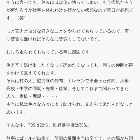
そうは言っても、休みはほぼ使い切ってしまい、もう病気だろう
が何だろうが仕事を休むわけを行かない状態なので毎日が必死で
す。（笑）
っと言えど自分な好きなことをやらせてもらっているので、何一
つ苦言も無ければそんなに苦労もしてないです。
むしろ走らせてもらっている事に感謝です。
例え辛く逃げ出したくなって辞めたくなっても、周りの仲間が声
をかけて支えてくれます。
それは村の人、協力隊の仲間、トレランで出会った仲間、大学・
高校・中学の同期・先輩・後輩、そしてこれまで関わってきた
人々、家族・両親・・・・
本当に私は色々な方々により助けられ、支えらて来たんだなっと
思います。
そんな中、TDSは22位、世界選手権は39位。
無事にゴールが出来て、笑顔の反面本当は辛くて、その場から消