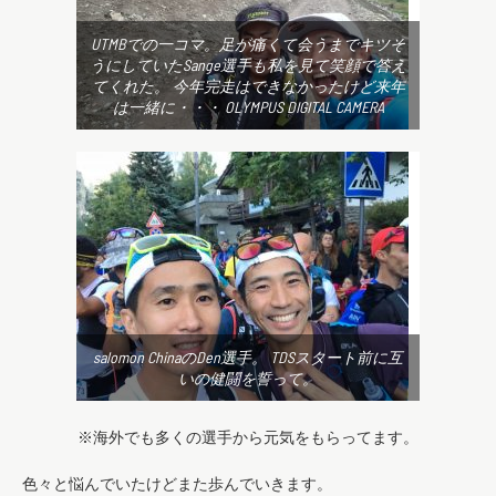
UTMBでの一コマ。足が痛くて会うまでキツそ
うにしていたSange選手も私を見て笑顔で答え
てくれた。 今年完走はできなかったけど来年
は一緒に・・・ OLYMPUS DIGITAL CAMERA
salomon ChinaのDen選手。 TDSスタート前に互
いの健闘を誓って。
※海外でも多くの選手から元気をもらってます。
色々と悩んでいたけどまた歩んでいきます。